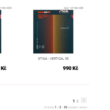
2705/CER
Kód:
12708/CER
STIGA - VERTICAL 55
 Kč
990 Kč
1
2
1
2
35
Stránka
z
-
položek celkem