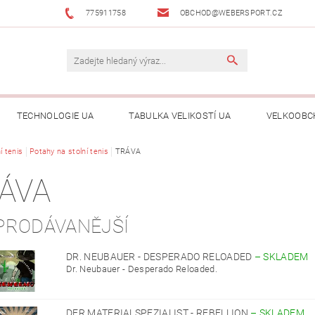
775911758
OBCHOD@WEBERSPORT.CZ
TECHNOLOGIE UA
TABULKA VELIKOSTÍ UA
VELKOOBC
í tenis
Potahy na stolní tenis
TRÁVA
ÁVA
PRODÁVANĚJŠÍ
DR. NEUBAUER - DESPERADO RELOADED
–
SKLADEM
Dr. Neubauer - Desperado Reloaded.
DER MATERIALSPEZIALIST - REBELLION
–
SKLADEM