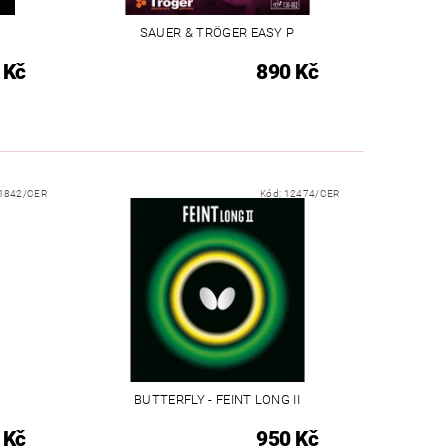
SAUER & TRÖGER EASY P
 Kč
890 Kč
1842/CER
Kód:
12474/CER
BUTTERFLY - FEINT LONG II
 Kč
950 Kč