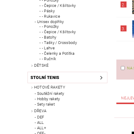
- Ponožky
2.
- Čepice / Kšiltovky
- Pásky
- Rukavice
Unisex doplňky
- Ponožky
3.
- Čepice / Kšiltovky
- Batohy
- Tašky / Crossbody
- Lahve
- Čelenky a Potítka
- Ručník
DĚTSKÉ
NA 
STOLNÍ TENIS
HOTOVÉ RAKETY
Soutěžní rakety
NEJLE
Hobby rakety
Sety raket
DŘEVA
DEF
ALL
ALL+
OFF-