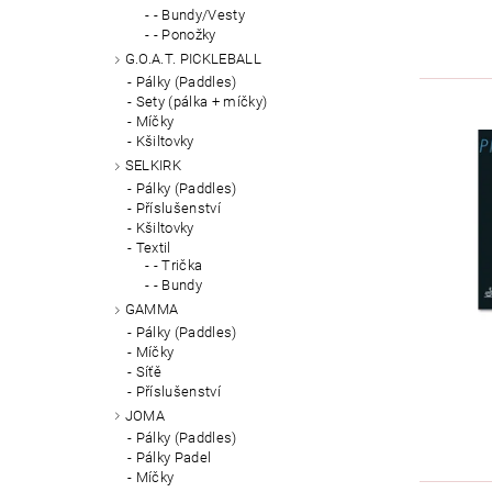
- Bundy/Vesty
- Ponožky
G.O.A.T. PICKLEBALL
Pálky (Paddles)
Sety (pálka + míčky)
Míčky
Kšiltovky
SELKIRK
Pálky (Paddles)
Příslušenství
Kšiltovky
Textil
- Trička
- Bundy
GAMMA
Pálky (Paddles)
Míčky
Síťě
Příslušenství
JOMA
Pálky (Paddles)
Pálky Padel
Míčky