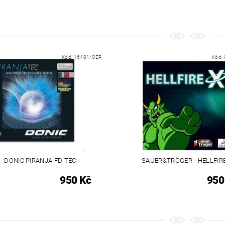
Kód:
16481/CER
Kód:
DONIC PIRANJA FD TEC
SAUER&TRÖGER - HELLFIR
950 Kč
950