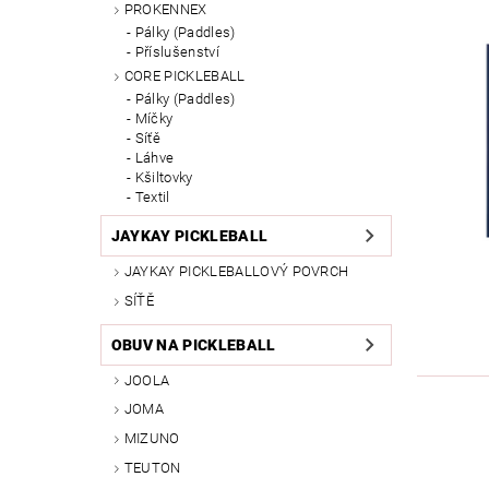
PROKENNEX
Pálky (Paddles)
Příslušenství
CORE PICKLEBALL
Pálky (Paddles)
Míčky
Síťě
Láhve
Kšiltovky
Textil
JAYKAY PICKLEBALL
JAYKAY PICKLEBALLOVÝ POVRCH
SÍŤĚ
OBUV NA PICKLEBALL
JOOLA
JOMA
MIZUNO
TEUTON