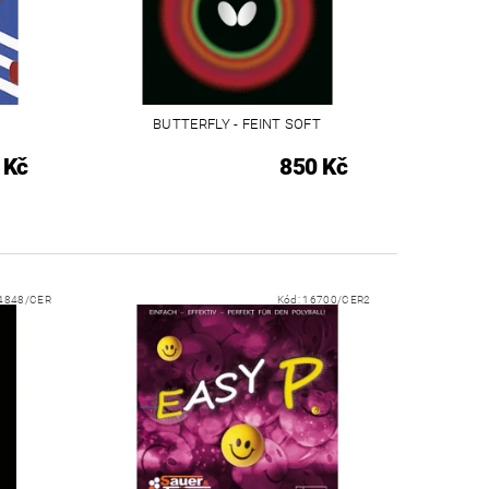
BUTTERFLY - FEINT SOFT
 Kč
850 Kč
4848/CER
Kód:
16700/CER2