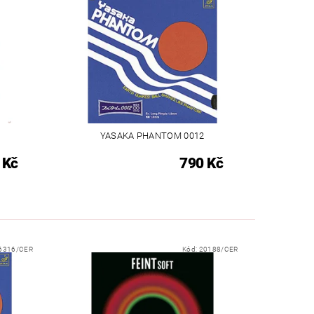
YASAKA PHANTOM 0012
 Kč
790 Kč
6316/CER
Kód:
20188/CER