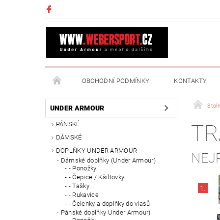
OBCHODNÍ PODMÍNKY
KONTAKTY
NAPIŠTE NÁM
MOJE OBJEDNÁVKA
Stoln
UNDER ARMOUR
PÁNSKÉ
TR
DÁMSKÉ
DOPLŇKY UNDER ARMOUR
NEJ
Dámské doplňky (Under Armour)
- Ponožky
- Čepice / Kšiltovky
- Tašky
1.
- Rukavice
- Čelenky a doplňky do vlasů
Pánské doplňky Under Armour)