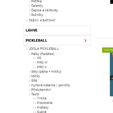
Potítka
Čelenky
Čepice a kšiltovky
Ručníky
TAŠKY A BATOHY
LÁHVE
PICKLEBALL
JOOLA PICKLEBALL
NOVI
Pálky (Paddles)
- 3S
- PRO IV
- PRO V
Sety (pálka + míčky)
Míčky
Síťě
Kurtové koberce / povrchy
Příslušenství
Textil
- Trička
- Polokošile
- Kraťasy
- Sukně