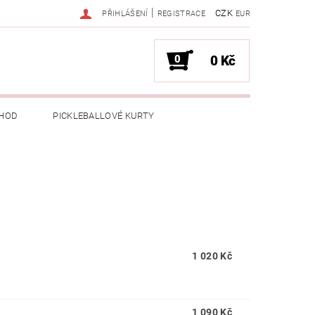
|
CZK
PŘIHLÁŠENÍ
REGISTRACE
EUR
0
0 Kč
HOD
PICKLEBALLOVÉ KURTY
1 020 Kč
1 090 Kč