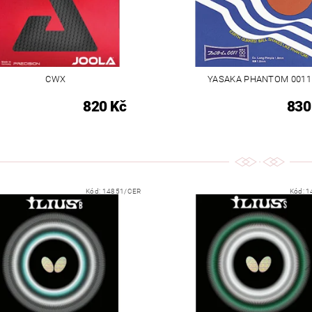
CWX
YASAKA PHANTOM 0011
820 Kč
830
Kód:
14851/CER
Kód:
1