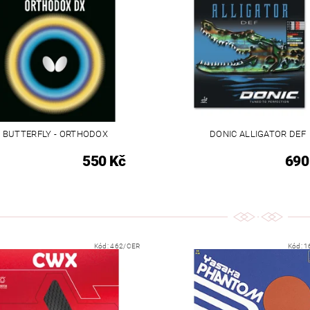
BUTTERFLY - ORTHODOX
DONIC ALLIGATOR DEF
550 Kč
690
Kód:
462/CER
Kód:
1