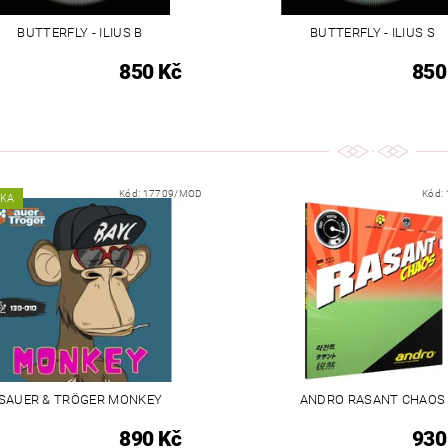
BUTTERFLY - ILIUS B
BUTTERFLY - ILIUS S
850 Kč
850
Kód:
17709/MOD
Kód:
NKA
SAUER & TRÖGER MONKEY
ANDRO RASANT CHAOS
890 Kč
930