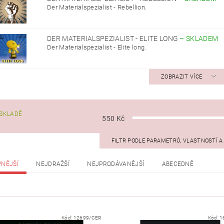
Der Materialspezialist - Rebellion.
DER MATERIALSPEZIALIST - ELITE LONG
–
SKLADEM
Der Materialspezialist - Elite long.
ZOBRAZIT VÍCE
SKLADĚ
550
Kč
FILTR PODLE PARAMETRŮ, VLASTNOSTÍ 
VNĚJŠÍ
NEJDRAŽŠÍ
NEJPRODÁVANĚJŠÍ
ABECEDNĚ
Kód:
12699/CER
Kód:
1