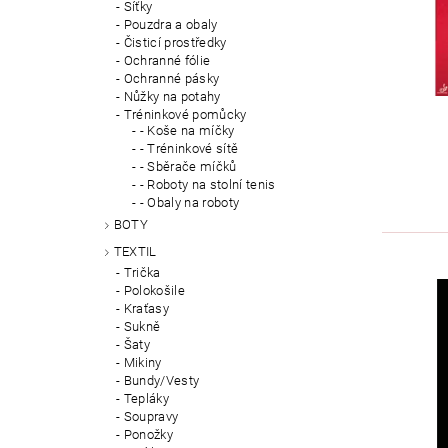
Síťky
Pouzdra a obaly
Čisticí prostředky
Ochranné fólie
Ochranné pásky
Nůžky na potahy
Tréninkové pomůcky
- Koše na míčky
- Tréninkové sítě
- Sběrače míčků
- Roboty na stolní tenis
- Obaly na roboty
BOTY
TEXTIL
Trička
Polokošile
Kraťasy
Sukně
Šaty
Mikiny
Bundy/Vesty
Tepláky
Soupravy
Ponožky