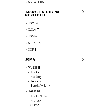
SKECHERS
TAŠKY / BATOHY NA
PICKLEBALL
JOOLA
G.O.A.T.
JOMA
SELKIRK
CORE
JOMA
PÁNSKÉ
Trička
Kraťasy
Tepláky
Bundy/Mikiny
DÁMSKÉ
Trička/Tílka
Kraťasy
Sukně