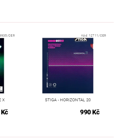
9935/CER
Kód:
12711/CER
E X
STIGA - HORIZONTAL 20
 Kč
990 Kč