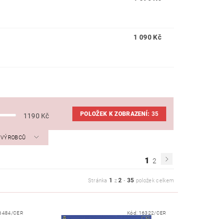
1 090 Kč
POLOŽEK K ZOBRAZENÍ:
35
1190
Kč
A VÝROBCŮ
1
2
1
2
35
Stránka
z
-
položek celkem
6484/CER
Kód:
16322/CER