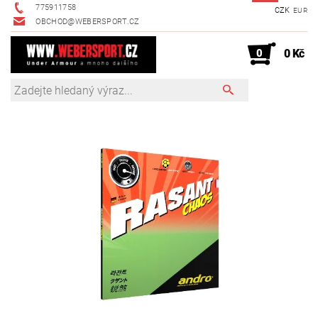
775911758
CZK
EUR
OBCHOD@WEBERSPORT.CZ
0
0 Kč