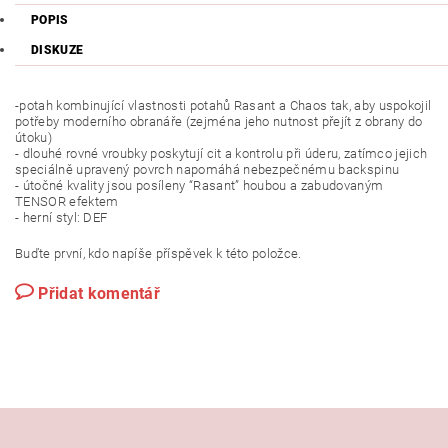
POPIS
DISKUZE
-potah kombinující vlastnosti potahů Rasant a Chaos tak, aby uspokojil
potřeby moderního obranáře (zejména jeho nutnost přejít z obrany do
útoku)
- dlouhé rovné vroubky poskytují cit a kontrolu při úderu, zatímco jejich
speciálně upravený povrch napomáhá nebezpečnému backspinu
- útočné kvality jsou posíleny “Rasant” houbou a zabudovaným
TENSOR efektem
- herní styl: DEF
Buďte první, kdo napíše příspěvek k této položce.
Přidat komentář