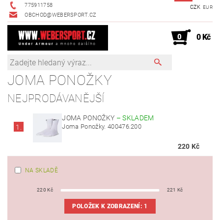
775911758
CZK
EUR
OBCHOD@WEBERSPORT.CZ
0
0 Kč
JOMA PONOŽKY
NEJPRODÁVANĚJŠÍ
JOMA PONOŽKY
–
SKLADEM
Joma Ponožky. 400476.200
1.
220 Kč
NA SKLADĚ
220
Kč
221
Kč
POLOŽEK K ZOBRAZENÍ:
1