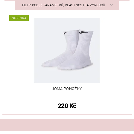
FILTR PODLE PARAMETRŮ, VLASTNOSTÍ A VÝROBCŮ
NOVINKA
JOMA PONOŽKY
220 Kč