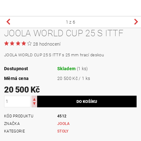
1
z 6
JOOLA WORLD CUP 25 S ITTF
28 hodnocení
JOOLA WORLD CUP 25 S ITTF s 25 mm hrací deskou
Dostupnost
Skladem
(1 ks)
Měrná cena
20 500 Kč / 1 ks
20 500 Kč
KÓD PRODUKTU
4512
ZNAČKA
JOOLA
KATEGORIE
STOLY