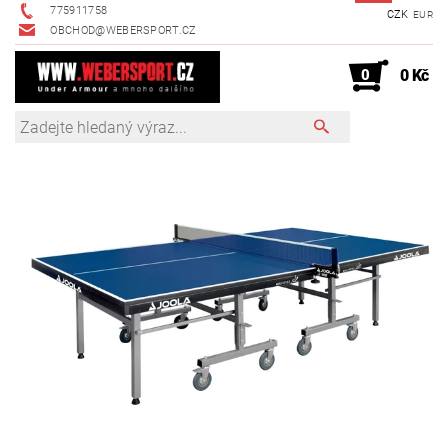
775911758
CZK
EUR
OBCHOD@WEBERSPORT.CZ
0
0 Kč