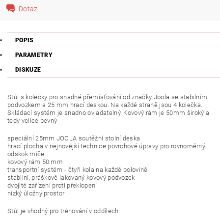
Dotaz
POPIS
PARAMETRY
DISKUZE
Stůl s kolečky pro snadné přemísťování od značky Joola se stabilním
podvozkem a 25 mm hrací deskou. Na každé straně jsou 4 kolečka.
Skládací systém je snadno ovladatelný. Kovový rám je 50mm široký a
tedy velice pevný
speciální 25mm JOOLA soutěžní stolní deska
hrací plocha v nejnovější technice povrchové úpravy pro rovnoměrný
odskok míče
kovový rám 50 mm
transportní systém - čtyři kola na každé polovině
stabilní, práškově lakovaný kovový podvozek
dvojité zařízení proti překlopení
nízký úložný prostor
Stůl je vhodný pro trénování v oddílech.