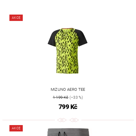
AKCE
MIZUNO AERO TEE
1 199 Kč
(–33 %)
799 Kč
AKCE