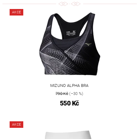
AKCE
MIZUNO ALPHA BRA
790 Kč
(–30 %)
550 Kč
AKCE