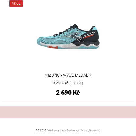
AKCE
MIZUNO - WAVE MEDAL 7
3 290 Kč
(–18 %)
2 690 Kč
2026 © Webersport, všechna práva vyhrazena