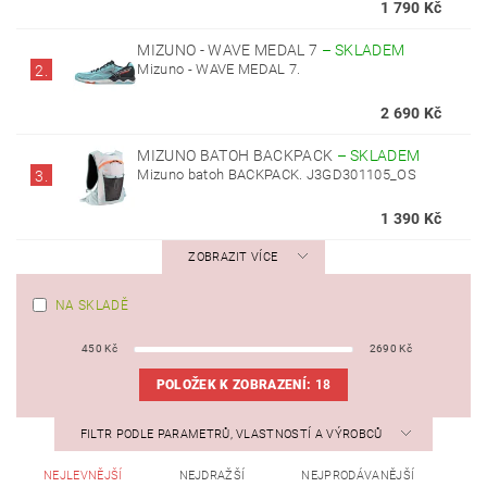
1 790 Kč
MIZUNO - WAVE MEDAL 7
–
SKLADEM
Mizuno - WAVE MEDAL 7.
2.
2 690 Kč
MIZUNO BATOH BACKPACK
–
SKLADEM
Mizuno batoh BACKPACK. J3GD301105_OS
3.
1 390 Kč
ZOBRAZIT VÍCE
NA SKLADĚ
450
Kč
2690
Kč
POLOŽEK K ZOBRAZENÍ:
18
FILTR PODLE PARAMETRŮ, VLASTNOSTÍ A VÝROBCŮ
NEJLEVNĚJŠÍ
NEJDRAŽŠÍ
NEJPRODÁVANĚJŠÍ