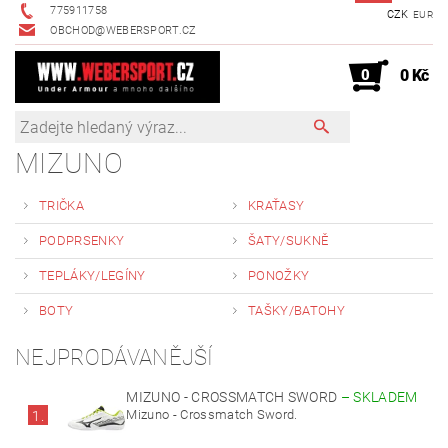
775911758
CZK
EUR
OBCHOD@WEBERSPORT.CZ
0
0 Kč
MIZUNO
TRIČKA
KRAŤASY
PODPRSENKY
ŠATY/SUKNĚ
TEPLÁKY/LEGÍNY
PONOŽKY
BOTY
TAŠKY/BATOHY
NEJPRODÁVANĚJŠÍ
MIZUNO - CROSSMATCH SWORD
–
SKLADEM
Mizuno - Crossmatch Sword.
1.