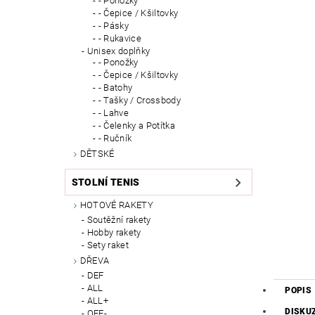
- Ponožky
- Čepice / Kšiltovky
- Pásky
- Rukavice
Unisex doplňky
- Ponožky
- Čepice / Kšiltovky
- Batohy
- Tašky / Crossbody
- Lahve
- Čelenky a Potítka
- Ručník
DĚTSKÉ
STOLNÍ TENIS
HOTOVÉ RAKETY
Soutěžní rakety
Hobby rakety
Sety raket
DŘEVA
DEF
ALL
POPIS
ALL+
DISKU
OFF-