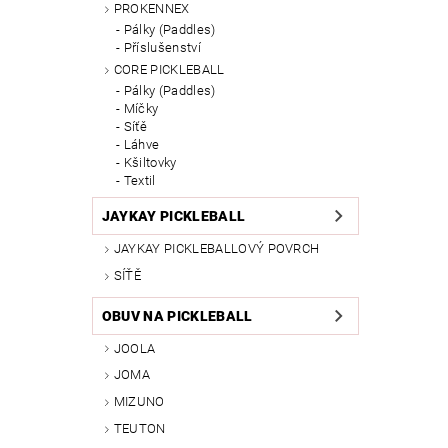
PROKENNEX
Pálky (Paddles)
Příslušenství
CORE PICKLEBALL
Pálky (Paddles)
Míčky
Síťě
Láhve
Kšiltovky
Textil
JAYKAY PICKLEBALL
JAYKAY PICKLEBALLOVÝ POVRCH
SÍŤĚ
OBUV NA PICKLEBALL
JOOLA
JOMA
MIZUNO
TEUTON