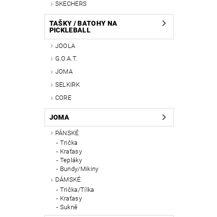
SKECHERS
TAŠKY / BATOHY NA
PICKLEBALL
JOOLA
G.O.A.T.
JOMA
SELKIRK
CORE
JOMA
PÁNSKÉ
Trička
Kraťasy
Tepláky
Bundy/Mikiny
DÁMSKÉ
Trička/Tílka
Kraťasy
Sukně