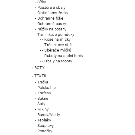
Síťky
Pouzdra a obaly
Čisticí prostředky
Ochranné fólie
Ochranné pásky
Nůžky na potahy
Tréninkové pomůcky
- Koše na míčky
- Tréninkové sítě
- Sběrače míčků
- Roboty na stolní tenis
- Obaly na roboty
BOTY
TEXTIL
Trička
Polokošile
Kraťasy
Sukně
Šaty
Mikiny
Bundy/Vesty
Tepláky
Soupravy
Ponožky