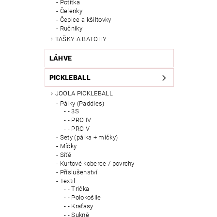
Potítka
Čelenky
Čepice a kšiltovky
Ručníky
TAŠKY A BATOHY
LÁHVE
PICKLEBALL
JOOLA PICKLEBALL
Pálky (Paddles)
- 3S
- PRO IV
- PRO V
Sety (pálka + míčky)
Míčky
Síťě
Kurtové koberce / povrchy
Příslušenství
Textil
- Trička
- Polokošile
- Kraťasy
- Sukně