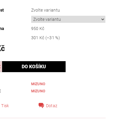
st
Zvolte variantu
na
950 Kč
301 Kč
(–31 %)
Kč
MIZUNO
E
MIZUNO
Tisk
Dotaz