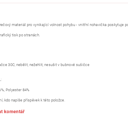
rečový materiál pro vynikající volnost pohybu - vnitřní nohavička poskytuje p
afický tisk po stranách.
ačce 30C, nebělit, nežehlit, nesušit v bubnové sušičce
:
6%, Polyester 84%
í, kdo napíše příspěvek k této položce.
at komentář