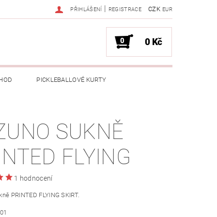
|
CZK
PŘIHLÁŠENÍ
REGISTRACE
EUR
0
0 Kč
HOD
PICKLEBALLOVÉ KURTY
ZUNO SUKNĚ
INTED FLYING
1 hodnocení
kně PRINTED FLYING SKIRT.
01