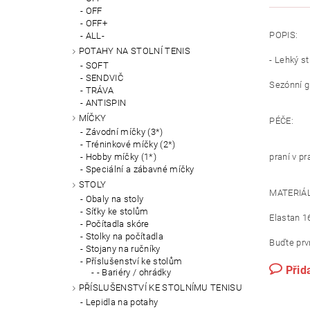
OFF
OFF+
POPIS:
ALL-
POTAHY NA STOLNÍ TENIS
- Lehký st
SOFT
SENDVIČ
Sezónní gr
TRÁVA
ANTISPIN
MÍČKY
PÉČE:
Závodní míčky (3*)
Tréninkové míčky (2*)
praní v pr
Hobby míčky (1*)
Speciální a zábavné míčky
STOLY
MATERIÁL
Obaly na stoly
Síťky ke stolům
Elastan 1
Počítadla skóre
Stolky na počítadla
Buďte prvn
Stojany na ručníky
Příslušenství ke stolům
Přid
- Bariéry / ohrádky
PŘÍSLUŠENSTVÍ KE STOLNÍMU TENISU
Lepidla na potahy