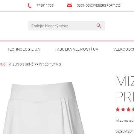
775911758
OBCHOD@WEBERSPORT.CZ
TECHNOLOGIE UA
TABULKA VELIKOSTÍ UA
VELKOOBC
UNO
MIZUNO SUKNĚ PRINTED FLYING
MI
PR
Mizuno su
62GBA201