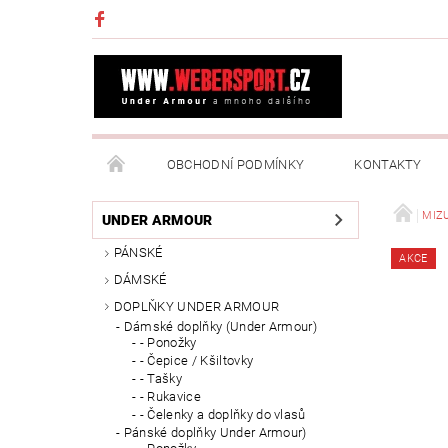
OBCHODNÍ PODMÍNKY
KONTAKTY
NAPIŠTE NÁM
MOJE OBJEDNÁVKA
MIZ
UNDER ARMOUR
PÁNSKÉ
AKCE
DÁMSKÉ
DOPLŇKY UNDER ARMOUR
Dámské doplňky (Under Armour)
- Ponožky
- Čepice / Kšiltovky
- Tašky
- Rukavice
- Čelenky a doplňky do vlasů
Pánské doplňky Under Armour)