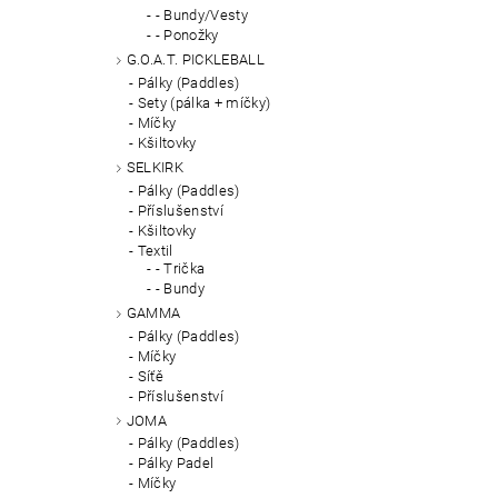
- Bundy/Vesty
- Ponožky
G.O.A.T. PICKLEBALL
Pálky (Paddles)
Sety (pálka + míčky)
Míčky
Kšiltovky
SELKIRK
Pálky (Paddles)
Příslušenství
Kšiltovky
Textil
- Trička
- Bundy
GAMMA
Pálky (Paddles)
Míčky
Síťě
Příslušenství
JOMA
Pálky (Paddles)
Pálky Padel
Míčky