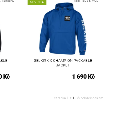
:
18088/L
Kód:
18085/MOD
NOVINKA
ABLE
SELKIRK X CHAMPION PACKABLE
JACKET
0 Kč
1 690 Kč
1
1
3
Stránka
z
-
položek celkem