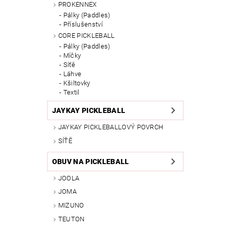
PROKENNEX
Pálky (Paddles)
Příslušenství
CORE PICKLEBALL
Pálky (Paddles)
Míčky
Síťě
Láhve
Kšiltovky
Textil
JAYKAY PICKLEBALL
JAYKAY PICKLEBALLOVÝ POVRCH
SÍŤĚ
OBUV NA PICKLEBALL
JOOLA
JOMA
MIZUNO
TEUTON