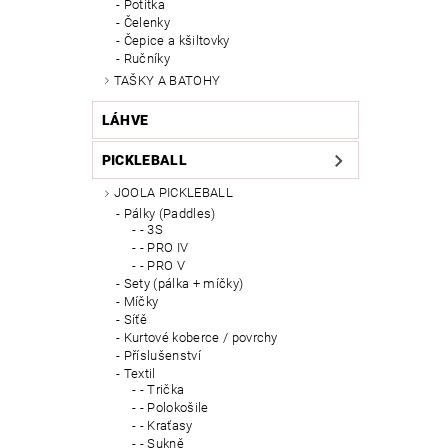
Potítka
Čelenky
Čepice a kšiltovky
Ručníky
TAŠKY A BATOHY
LÁHVE
PICKLEBALL
JOOLA PICKLEBALL
Pálky (Paddles)
- 3S
- PRO IV
- PRO V
Sety (pálka + míčky)
Míčky
Síťě
Kurtové koberce / povrchy
Příslušenství
Textil
- Trička
- Polokošile
- Kraťasy
- Sukně