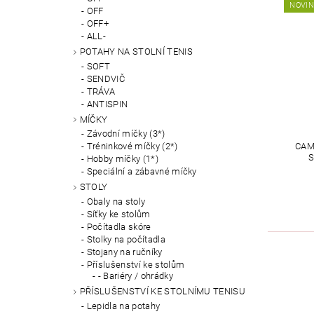
NOVI
OFF
OFF+
ALL-
POTAHY NA STOLNÍ TENIS
SOFT
SENDVIČ
TRÁVA
ANTISPIN
MÍČKY
Závodní míčky (3*)
CAM
Tréninkové míčky (2*)
S
Hobby míčky (1*)
Speciální a zábavné míčky
STOLY
Obaly na stoly
Síťky ke stolům
Počítadla skóre
Stolky na počítadla
Stojany na ručníky
Příslušenství ke stolům
- Bariéry / ohrádky
PŘÍSLUŠENSTVÍ KE STOLNÍMU TENISU
Lepidla na potahy