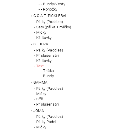
- Bundy/Vesty
- Ponožky
G.O.A.T. PICKLEBALL
Pálky (Paddles)
Sety (pálka + míčky)
Míčky
Kšiltovky
SELKIRK
Pálky (Paddles)
Příslušenství
Kšiltovky
Textil
- Trička
- Bundy
GAMMA
Pálky (Paddles)
Míčky
Síťě
Příslušenství
JOMA
Pálky (Paddles)
Pálky Padel
Míčky