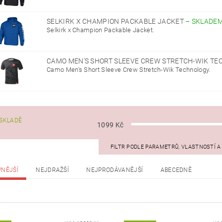
SELKIRK X CHAMPION PACKABLE JACKET
–
SKLADE
Selkirk x Champion Packable Jacket.
CAMO MEN'S SHORT SLEEVE CREW STRETCH-WIK T
Camo Men's Short Sleeve Crew Stretch-Wik Technology.
SKLADĚ
1099
Kč
FILTR PODLE PARAMETRŮ, VLASTNOSTÍ 
VNĚJŠÍ
NEJDRAŽŠÍ
NEJPRODÁVANĚJŠÍ
ABECEDNĚ