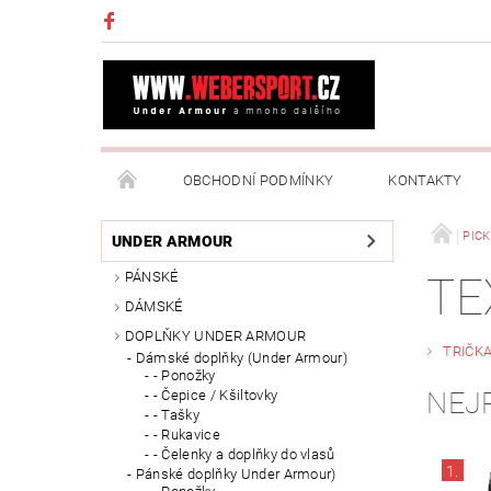
OBCHODNÍ PODMÍNKY
KONTAKTY
NAPIŠTE NÁM
MOJE OBJEDNÁVKA
PIC
UNDER ARMOUR
PÁNSKÉ
TE
DÁMSKÉ
DOPLŇKY UNDER ARMOUR
TRIČK
Dámské doplňky (Under Armour)
- Ponožky
NEJ
- Čepice / Kšiltovky
- Tašky
- Rukavice
- Čelenky a doplňky do vlasů
1.
Pánské doplňky Under Armour)