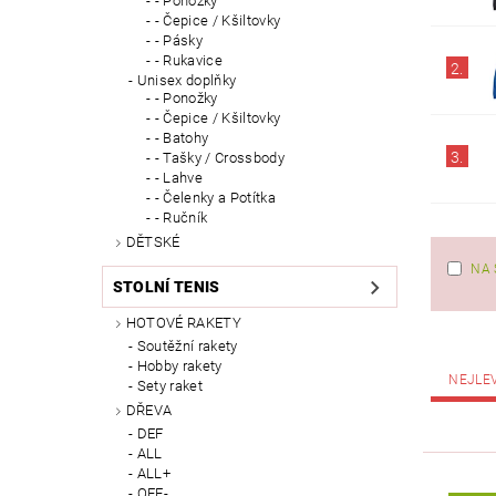
- Ponožky
- Čepice / Kšiltovky
- Pásky
- Rukavice
2.
Unisex doplňky
- Ponožky
- Čepice / Kšiltovky
- Batohy
3.
- Tašky / Crossbody
- Lahve
- Čelenky a Potítka
- Ručník
DĚTSKÉ
NA 
STOLNÍ TENIS
HOTOVÉ RAKETY
Soutěžní rakety
Hobby rakety
NEJLE
Sety raket
DŘEVA
DEF
ALL
ALL+
OFF-