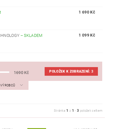
1 690 Kč
M
1 099 Kč
ECHNOLOGY
–
SKLADEM
POLOŽEK K ZOBRAZENÍ:
3
1690
Kč
A VÝROBCŮ
1
1
3
Stránka
z
-
položek celkem