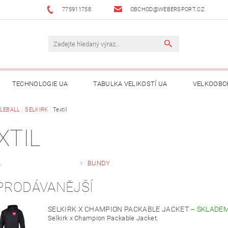
775911758
OBCHOD@WEBERSPORT.CZ
TECHNOLOGIE UA
TABULKA VELIKOSTÍ UA
VELKOOBC
KLEBALL
SELKIRK
Textil
XTIL
A
BUNDY
PRODÁVANĚJŠÍ
SELKIRK X CHAMPION PACKABLE JACKET
–
SKLADE
Selkirk x Champion Packable Jacket.