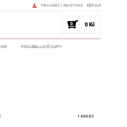
|
CZK
PŘIHLÁŠENÍ
REGISTRACE
EUR
0
0 Kč
HOD
PICKLEBALLOVÉ KURTY
1 690 Kč
M