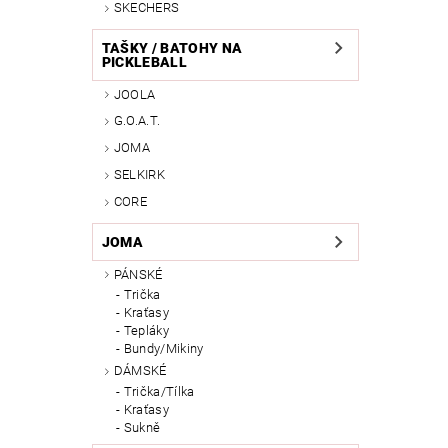
SKECHERS
TAŠKY / BATOHY NA
PICKLEBALL
JOOLA
G.O.A.T.
JOMA
SELKIRK
CORE
JOMA
PÁNSKÉ
Trička
Kraťasy
Tepláky
Bundy/Mikiny
DÁMSKÉ
Trička/Tílka
Kraťasy
Sukně