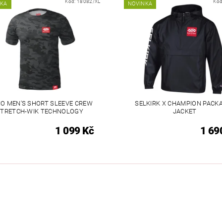
Kód:
18082/XL
Kód
NKA
NOVINKA
O MEN'S SHORT SLEEVE CREW
SELKIRK X CHAMPION PACK
TRETCH-WIK TECHNOLOGY
JACKET
1 099 Kč
1 69