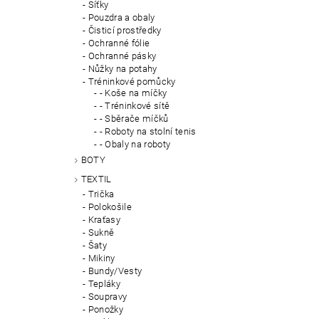
Síťky
Pouzdra a obaly
Čisticí prostředky
Ochranné fólie
Ochranné pásky
Nůžky na potahy
Tréninkové pomůcky
- Koše na míčky
- Tréninkové sítě
- Sběrače míčků
- Roboty na stolní tenis
- Obaly na roboty
BOTY
TEXTIL
Trička
Polokošile
Kraťasy
Sukně
Šaty
Mikiny
Bundy/Vesty
Tepláky
Soupravy
Ponožky