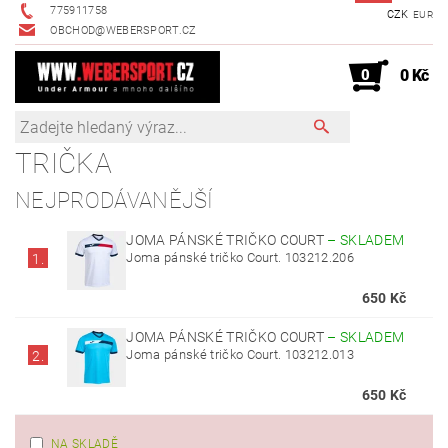
775911758
CZK
EUR
OBCHOD@WEBERSPORT.CZ
0
0 Kč
TRIČKA
NEJPRODÁVANĚJŠÍ
JOMA PÁNSKÉ TRIČKO COURT
–
SKLADEM
Joma pánské tričko Court. 103212.206
1.
650 Kč
JOMA PÁNSKÉ TRIČKO COURT
–
SKLADEM
Joma pánské tričko Court. 103212.013
2.
650 Kč
NA SKLADĚ