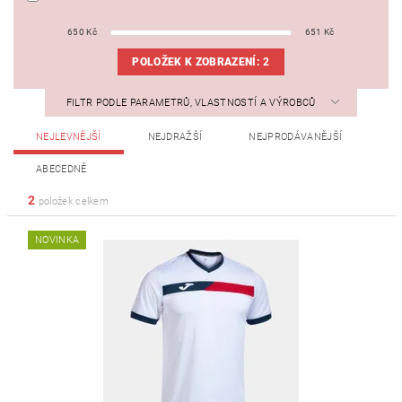
650
Kč
651
Kč
POLOŽEK K ZOBRAZENÍ:
2
FILTR PODLE PARAMETRŮ, VLASTNOSTÍ A VÝROBCŮ
NEJLEVNĚJŠÍ
NEJDRAŽŠÍ
NEJPRODÁVANĚJŠÍ
ABECEDNĚ
2
položek celkem
NOVINKA