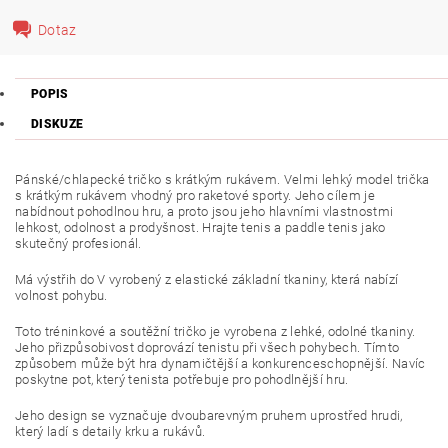
Dotaz
POPIS
DISKUZE
Pánské/chlapecké tričko s krátkým rukávem.
Velmi lehký model trička
s krátkým rukávem vhodný pro raketové sporty.
Jeho cílem je
nabídnout pohodlnou hru, a proto jsou jeho hlavními vlastnostmi
lehkost, odolnost a prodyšnost.
Hrajte tenis a paddle tenis jako
skutečný profesionál.
Má výstřih do V vyrobený z elastické základní tkaniny, která nabízí
volnost pohybu.
Toto tréninkové a soutěžní tričko je vyrobena z lehké, odolné tkaniny.
Jeho přizpůsobivost doprovází tenistu při všech pohybech.
Tímto
způsobem může být hra dynamičtější a konkurenceschopnější.
Navíc
poskytne pot, který tenista potřebuje pro pohodlnější hru.
Jeho design se vyznačuje dvoubarevným pruhem uprostřed hrudi,
který ladí s detaily krku a rukávů.