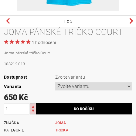
1
z 3
JOMA PÁNSKÉ TRIČKO COURT
1 hodnocení
Joma pánské tričko Court.
103212.013
Dostupnost
Zvolte variantu
Varianta
650 Kč
ZNAČKA
JOMA
KATEGORIE
TRIČKA