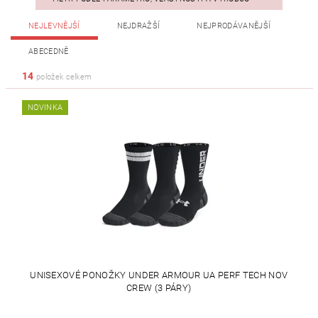
NEJLEVNĚJŠÍ
NEJDRAŽŠÍ
NEJPRODÁVANĚJŠÍ
ABECEDNĚ
14
položek celkem
NOVINKA
UNISEXOVÉ PONOŽKY UNDER ARMOUR UA PERF TECH NOV
CREW (3 PÁRY)