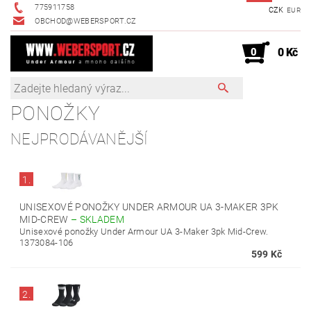
775911758
CZK
EUR
OBCHOD@WEBERSPORT.CZ
0
0 Kč
PONOŽKY
NEJPRODÁVANĚJŠÍ
1.
UNISEXOVÉ PONOŽKY UNDER ARMOUR UA 3-MAKER 3PK
MID-CREW
–
SKLADEM
Unisexové ponožky Under Armour UA 3-Maker 3pk Mid-Crew.
1373084-106
599 Kč
2.