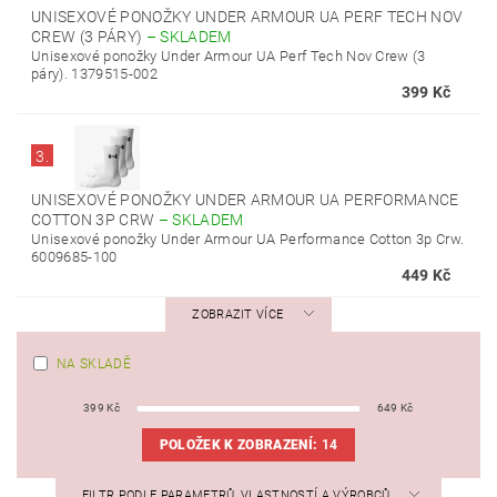
UNISEXOVÉ PONOŽKY UNDER ARMOUR UA PERF TECH NOV
CREW (3 PÁRY)
–
SKLADEM
Unisexové ponožky Under Armour UA Perf Tech Nov Crew (3
páry). 1379515-002
399 Kč
3.
UNISEXOVÉ PONOŽKY UNDER ARMOUR UA PERFORMANCE
COTTON 3P CRW
–
SKLADEM
Unisexové ponožky Under Armour UA Performance Cotton 3p Crw.
6009685-100
449 Kč
ZOBRAZIT VÍCE
NA SKLADĚ
399
Kč
649
Kč
POLOŽEK K ZOBRAZENÍ:
14
FILTR PODLE PARAMETRŮ, VLASTNOSTÍ A VÝROBCŮ