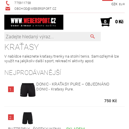
775911758
CZK
EUR
OBCHOD@WEBERSPORT.CZ
0
0 Kč
KRAŤASY
V nabídce naleznete kraťasy/trenky na stolní tenis. Samozřejmě lze
využít na jakýkoliv další sport, rekreační aktivity apod.
NEJPRODÁVANĚJŠÍ
DONIC - KRAŤASY PURE
–
OBJEDNÁNO
DONIC - Kraťasy Pure.
1.
750 Kč
2.