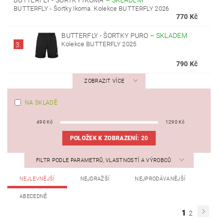
BUTTERFLY - ŠORTKY IKOMA
–
SKLADEM
BUTTERFLY - Šortky Ikoma. Kolekce BUTTERFLY 2026
770 Kč
BUTTERFLY - ŠORTKY PURO
–
SKLADEM
Kolekce BUTTERFLY 2025
3.
790 Kč
ZOBRAZIT VÍCE
NA SKLADĚ
490
Kč
1290
Kč
POLOŽEK K ZOBRAZENÍ:
20
FILTR PODLE PARAMETRŮ, VLASTNOSTÍ A VÝROBCŮ
NEJLEVNĚJŠÍ
NEJDRAŽŠÍ
NEJPRODÁVANĚJŠÍ
ABECEDNĚ
1
2