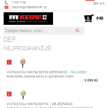
775911758
CZK
EUR
OBCHOD@WEBERSPORT.CZ
0
0 Kč
DEF
NEJPRODÁVANĚJŠÍ
1.
VICTAS KOJI MATSUSHITA DEFENSIVE
–
SKLADEM
Extra lehké, obranné prkno s výjimečným citem
3 090 Kč
2.
VICTAS KOJI MATSUSHITA
–
OBJEDNÁNO