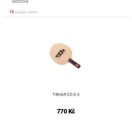
ABECEDNĚ
15
položek celkem
TIBHAR CO-S-3
770 Kč