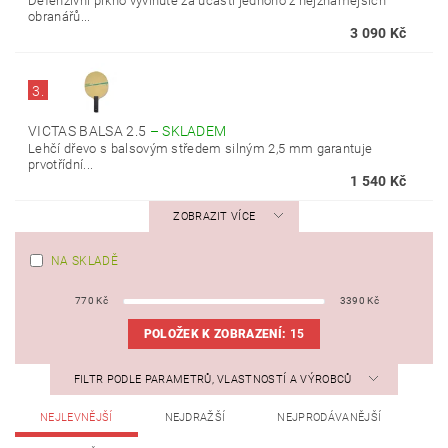
Defenzívní prkno vyvinuté za účasti jednoho z nejznámějších
obranářů...
3 090 Kč
3.
VICTAS BALSA 2.5
–
SKLADEM
Lehčí dřevo s balsovým středem silným 2,5 mm garantuje
prvotřídní...
1 540 Kč
ZOBRAZIT VÍCE
NA SKLADĚ
770
Kč
3390
Kč
POLOŽEK K ZOBRAZENÍ:
15
FILTR PODLE PARAMETRŮ, VLASTNOSTÍ A VÝROBCŮ
NEJLEVNĚJŠÍ
NEJDRAŽŠÍ
NEJPRODÁVANĚJŠÍ