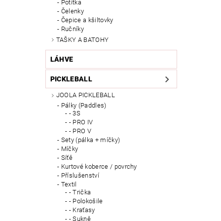
Potítka
Čelenky
Čepice a kšiltovky
Ručníky
TAŠKY A BATOHY
LÁHVE
PICKLEBALL
JOOLA PICKLEBALL
Pálky (Paddles)
- 3S
- PRO IV
- PRO V
Sety (pálka + míčky)
Míčky
Síťě
Kurtové koberce / povrchy
Příslušenství
Textil
- Trička
- Polokošile
- Kraťasy
- Sukně