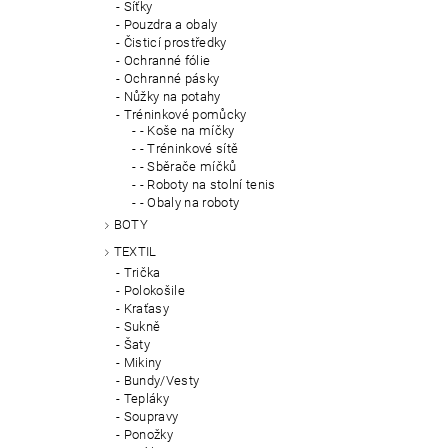
Síťky
Pouzdra a obaly
Čisticí prostředky
Ochranné fólie
Ochranné pásky
Nůžky na potahy
Tréninkové pomůcky
- Koše na míčky
- Tréninkové sítě
- Sběrače míčků
- Roboty na stolní tenis
- Obaly na roboty
BOTY
TEXTIL
Trička
Polokošile
Kraťasy
Sukně
Šaty
Mikiny
Bundy/Vesty
Tepláky
Soupravy
Ponožky