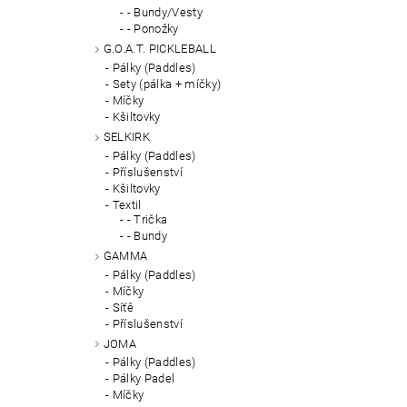
- Bundy/Vesty
- Ponožky
G.O.A.T. PICKLEBALL
Pálky (Paddles)
Sety (pálka + míčky)
Míčky
Kšiltovky
SELKIRK
Pálky (Paddles)
Příslušenství
Kšiltovky
Textil
- Trička
- Bundy
GAMMA
Pálky (Paddles)
Míčky
Síťě
Příslušenství
JOMA
Pálky (Paddles)
Pálky Padel
Míčky