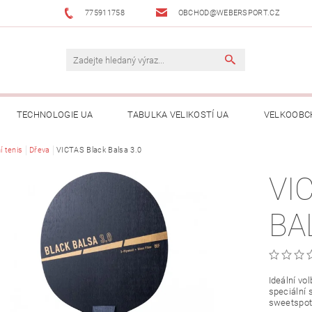
775911758
OBCHOD@WEBERSPORT.CZ
TECHNOLOGIE UA
TABULKA VELIKOSTÍ UA
VELKOOBC
í tenis
Dřeva
VICTAS Black Balsa 3.0
VI
BA
Ideální vo
speciální 
sweetspot