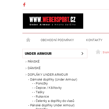
OBCHODNÍ PODMÍNKY
KONTAKTY
NAPIŠTE NÁM
MOJE OBJEDNÁVKA
Stoln
UNDER ARMOUR
PÁNSKÉ
DÁMSKÉ
DOPLŇKY UNDER ARMOUR
Dámské doplňky (Under Armour)
- Ponožky
- Čepice / Kšiltovky
- Tašky
- Rukavice
- Čelenky a doplňky do vlasů
Pánské doplňky Under Armour)