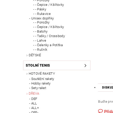
- Ponožky
- Čepice / Kšiltovky
- Pásky
- Rukavice
Unisex doplňky
- Ponožky
- Čepice / Kšiltovky
- Batohy
- Tašky / Crossbody
- Lahve
- Čelenky a Potítka
- Ručník
DĚTSKÉ
STOLNÍ TENIS
HOTOVÉ RAKETY
Soutěžní rakety
Hobby rakety
DISKU
Sety raket
DŘEVA
DEF
Buďte prvn
ALL
ALL+
Přid
OFF-