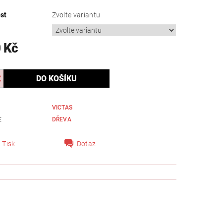
st
Zvolte variantu
 Kč
VICTAS
E
DŘEVA
Tisk
Dotaz