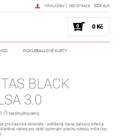
|
CZK
PŘIHLÁŠENÍ
REGISTRACE
EUR
0
0 Kč
HOD
PICKLEBALLOVÉ KURTY
CTAS BLACK
LSA 3.0
Neohodnoceno
lba pro klasické obranáře - zvětšená hlava, balsový střed a
skleněná vlákna pro větší optimální plochu odrazu míče (tzv.
).