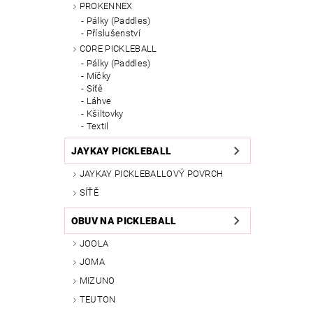
PROKENNEX
Pálky (Paddles)
Příslušenství
CORE PICKLEBALL
Pálky (Paddles)
Míčky
Síťě
Láhve
Kšiltovky
Textil
JAYKAY PICKLEBALL
JAYKAY PICKLEBALLOVÝ POVRCH
SÍŤĚ
OBUV NA PICKLEBALL
JOOLA
JOMA
MIZUNO
TEUTON