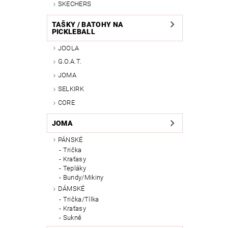
SKECHERS
TAŠKY / BATOHY NA
PICKLEBALL
JOOLA
G.O.A.T.
JOMA
SELKIRK
CORE
JOMA
PÁNSKÉ
Trička
Kraťasy
Tepláky
Bundy/Mikiny
DÁMSKÉ
Trička/Tílka
Kraťasy
Sukně