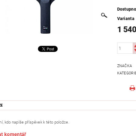
Dostupno
Varianta
1 540
ZNAČKA
KATEGORI
ZE
í, kdo napíše příspěvek k této položce.
at komentář