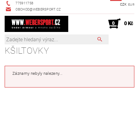
775911758
CZK
EUR
OBCHOD@WEBERSPORT.CZ
0
0 Kč
KŠILTOVKY
Záznamy nebyly nalezeny...