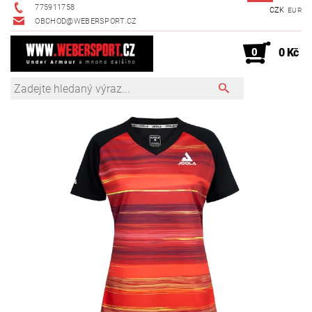
775911758
CZK
EUR
OBCHOD@WEBERSPORT.CZ
0
0 Kč