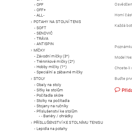
Osvědčená
OFF
OFF+
Horní čás
ALL-
POTAHY NA STOLNÍ TENIS
Každá bot
SOFT
SENDVIČ
TRÁVA
ANTISPIN
Poznámka
MÍČKY
Závodní míčky (3*)
Model Nex
Tréninkové míčky (2*)
Hobby míčky (1*)
Chcete-li 
Speciální a zábavné míčky
Buďte prvn
STOLY
Obaly na stoly
Přid
Síťky ke stolům
Počítadla skóre
Stolky na počítadla
Stojany na ručníky
Příslušenství ke stolům
- Bariéry / ohrádky
PŘÍSLUŠENSTVÍ KE STOLNÍMU TENISU
Lepidla na potahy