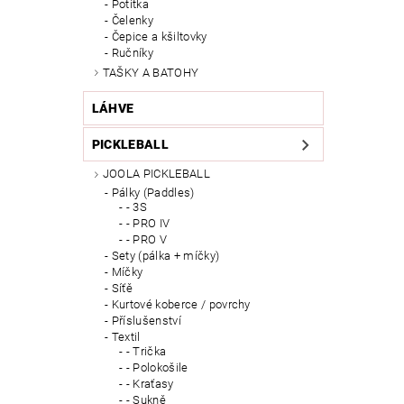
Potítka
Čelenky
Čepice a kšiltovky
Ručníky
TAŠKY A BATOHY
LÁHVE
PICKLEBALL
JOOLA PICKLEBALL
Pálky (Paddles)
- 3S
- PRO IV
- PRO V
Sety (pálka + míčky)
Míčky
Síťě
Kurtové koberce / povrchy
Příslušenství
Textil
- Trička
- Polokošile
- Kraťasy
- Sukně