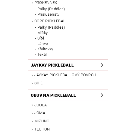
PROKENNEX
Pálky (Paddles)
Příslušenství
CORE PICKLEBALL
Pálky (Paddles)
Míčky
Síťě
Láhve
Kšiltovky
Textil
JAYKAY PICKLEBALL
JAYKAY PICKLEBALLOVÝ POVRCH
SÍŤĚ
OBUV NA PICKLEBALL
JOOLA
JOMA
MIZUNO
TEUTON