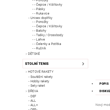
- Ponožky
- Čepice / Kšiltovky
- Pásky
- Rukavice
Unisex doplňky
- Ponožky
- Čepice / Kšiltovky
- Batohy
- Tašky / Crossbody
- Lahve
- Čelenky a Potítka
- Ručník
DĚTSKÉ
STOLNÍ TENIS
HOTOVÉ RAKETY
Soutěžní rakety
Hobby rakety
POPIS
Sety raket
DŘEVA
DISKU
DEF
ALL
Nový model
ALL+
OFF-