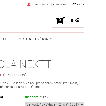
|
CZK
PŘIHLÁŠENÍ
REGISTRACE
EUR
0
0 Kč
HOD
PICKLEBALLOVÉ KURTY
OLA NEXTT
9 hodnocení
 NexTT je ideální volbou pro všechny hráče, kteří hledají
přilnavou botu na stolní tenis.
st
Skladem
(2 ks)