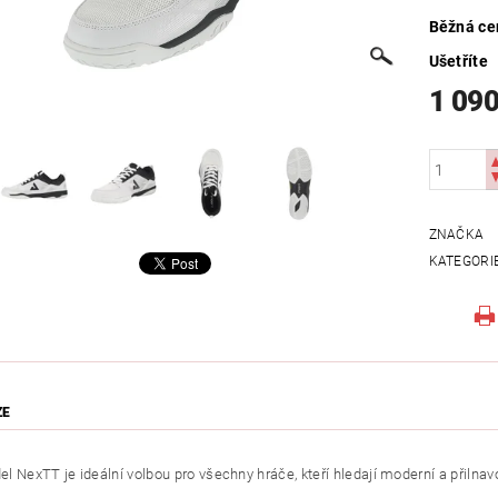
Běžná ce
Ušetříte
1 090
ZNAČKA
KATEGORI
ZE
 NexTT je ideální volbou pro všechny hráče, kteří hledají moderní a přilnavo