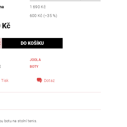
na
1 690 Kč
600 Kč
(–35 %)
 Kč
JOOLA
E
BOTY
Tisk
Dotaz
u botu na stolní tenis.