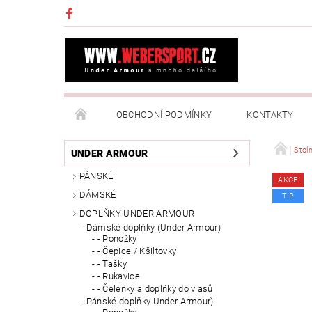
OBCHODNÍ PODMÍNKY
KONTAKTY
NAPIŠTE NÁM
MOJE OBJEDNÁVKA
Stoln
UNDER ARMOUR
PÁNSKÉ
AKCE
DÁMSKÉ
TIP
DOPLŇKY UNDER ARMOUR
Dámské doplňky (Under Armour)
- Ponožky
- Čepice / Kšiltovky
- Tašky
- Rukavice
- Čelenky a doplňky do vlasů
Pánské doplňky Under Armour)