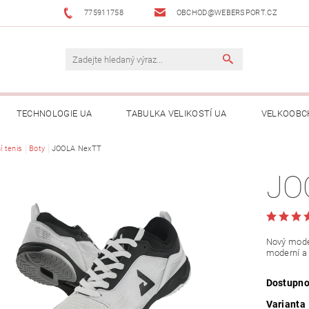
775911758
OBCHOD@WEBERSPORT.CZ
TECHNOLOGIE UA
TABULKA VELIKOSTÍ UA
VELKOOBC
í tenis
Boty
JOOLA NexTT
JO
Nový model
moderní a 
Dostupno
Varianta