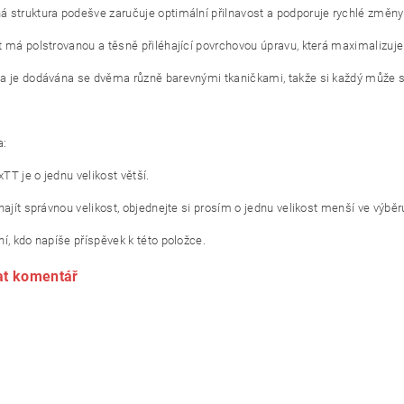
 struktura podešve zaručuje optimální přilnavost a podporuje rychlé změn
t má polstrovanou a těsně přiléhající povrchovou úpravu, která maximalizuje
a je dodávána se dvěma různě barevnými tkaničkami, takže si každý může se
:
TT je o jednu velikost větší.
najít správnou velikost, objednejte si prosím o jednu velikost menší ve výběru
í, kdo napíše příspěvek k této položce.
at komentář