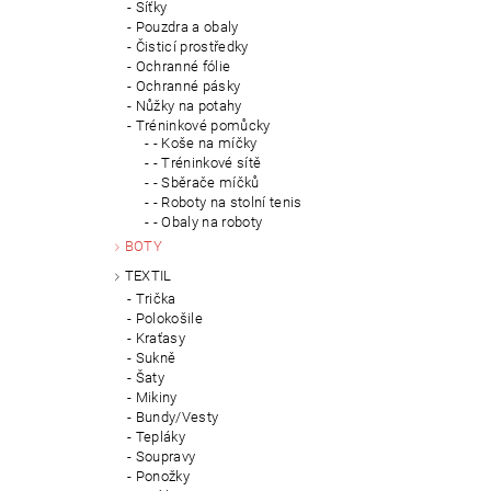
Síťky
Pouzdra a obaly
Čisticí prostředky
Ochranné fólie
Ochranné pásky
Nůžky na potahy
Tréninkové pomůcky
- Koše na míčky
- Tréninkové sítě
- Sběrače míčků
- Roboty na stolní tenis
- Obaly na roboty
BOTY
TEXTIL
Trička
Polokošile
Kraťasy
Sukně
Šaty
Mikiny
Bundy/Vesty
Tepláky
Soupravy
Ponožky