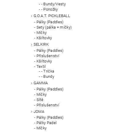
- Bundy/Vesty
- Ponožky
G.O.A.T. PICKLEBALL
Pálky (Paddles)
Sety (pálka + míčky)
Míčky
Kšiltovky
SELKIRK
Pálky (Paddles)
Příslušenství
Kšiltovky
Textil
- Trička
- Bundy
GAMMA
Pálky (Paddles)
Míčky
Síťě
Příslušenství
JOMA
Pálky (Paddles)
Pálky Padel
Míčky