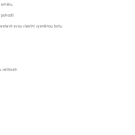
y směru.
 pohodlí.
stavit svou vlastní vysněnou botu.
 velikosti.