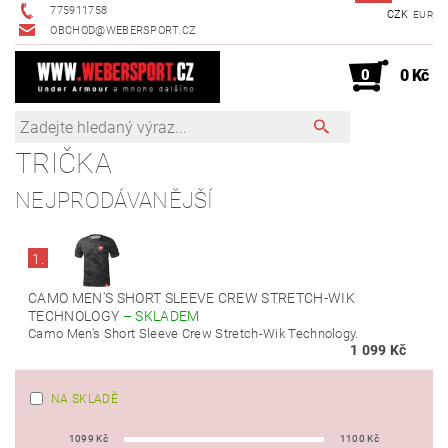
775911758
CZK
EUR
OBCHOD@WEBERSPORT.CZ
0
0 Kč
TRIČKA
NEJPRODÁVANĚJŠÍ
1.
CAMO MEN'S SHORT SLEEVE CREW STRETCH-WIK
TECHNOLOGY
–
SKLADEM
Camo Men's Short Sleeve Crew Stretch-Wik Technology.
1 099 Kč
NA SKLADĚ
1099
Kč
1100
Kč