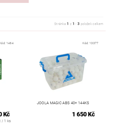
1
1
3
Stránka
z
-
položek celkem
Kód:
1464
Kód:
13377
JOOLA MAGIC ABS 40+ 144KS
0 Kč
1 650 Kč
 / 1 ks