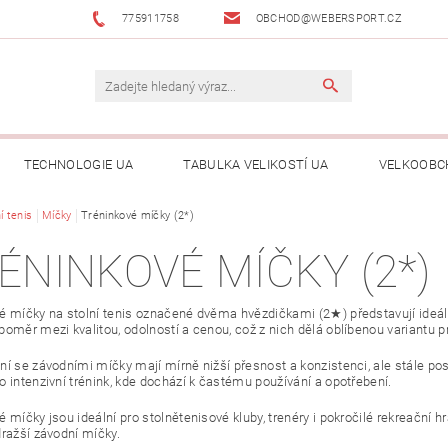
775911758
OBCHOD@WEBERSPORT.CZ
TECHNOLOGIE UA
TABULKA VELIKOSTÍ UA
VELKOOBC
í tenis
Míčky
Tréninkové míčky (2*)
ÉNINKOVÉ MÍČKY (2*)
é míčky na stolní tenis označené dvěma hvězdičkami (2★) představují ideální 
poměr mezi kvalitou, odolností a cenou, což z nich dělá oblíbenou variantu p
í se závodními míčky mají mírně nižší přesnost a konzistenci, ale stále posk
o intenzivní trénink, kde dochází k častému používání a opotřebení.
 míčky jsou ideální pro stolnětenisové kluby, trenéry i pokročilé rekreační h
dražší závodní míčky.