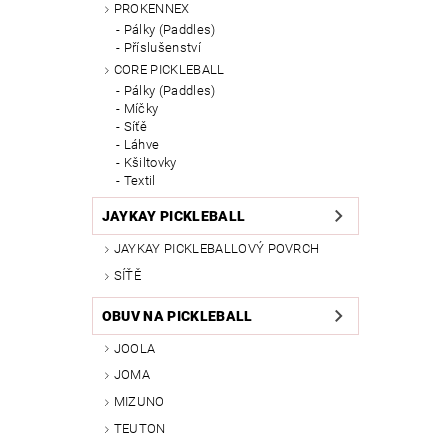
PROKENNEX
Pálky (Paddles)
Příslušenství
CORE PICKLEBALL
Pálky (Paddles)
Míčky
Síťě
Láhve
Kšiltovky
Textil
JAYKAY PICKLEBALL
JAYKAY PICKLEBALLOVÝ POVRCH
SÍŤĚ
OBUV NA PICKLEBALL
JOOLA
JOMA
MIZUNO
TEUTON