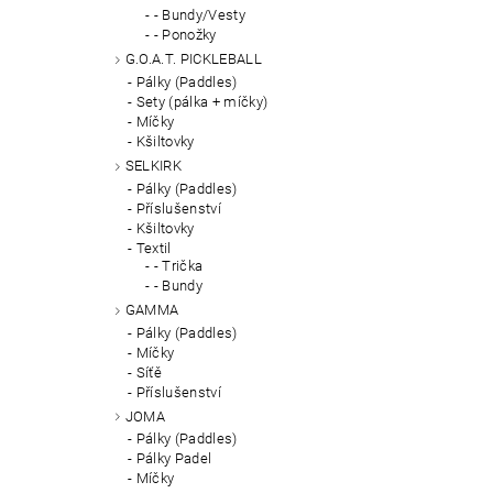
- Bundy/Vesty
- Ponožky
G.O.A.T. PICKLEBALL
Pálky (Paddles)
Sety (pálka + míčky)
Míčky
Kšiltovky
SELKIRK
Pálky (Paddles)
Příslušenství
Kšiltovky
Textil
- Trička
- Bundy
GAMMA
Pálky (Paddles)
Míčky
Síťě
Příslušenství
JOMA
Pálky (Paddles)
Pálky Padel
Míčky