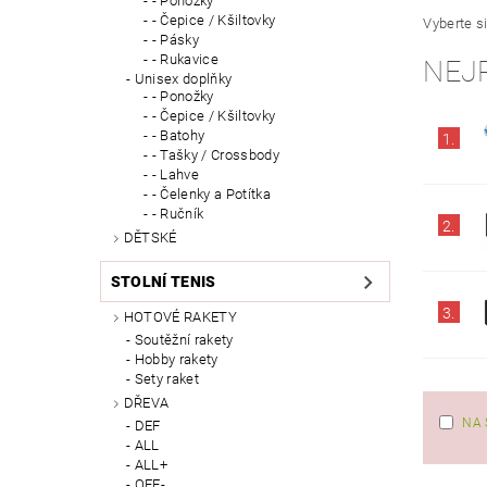
- Ponožky
- Čepice / Kšiltovky
Vyberte si
- Pásky
- Rukavice
NEJ
Unisex doplňky
- Ponožky
- Čepice / Kšiltovky
- Batohy
1.
- Tašky / Crossbody
- Lahve
- Čelenky a Potítka
- Ručník
2.
DĚTSKÉ
STOLNÍ TENIS
3.
HOTOVÉ RAKETY
Soutěžní rakety
Hobby rakety
Sety raket
DŘEVA
NA 
DEF
ALL
ALL+
OFF-