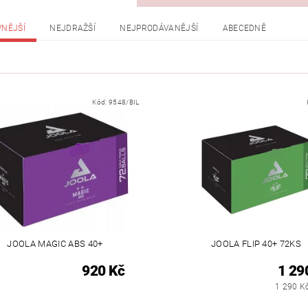
VNĚJŠÍ
NEJDRAŽŠÍ
NEJPRODÁVANĚJŠÍ
ABECEDNĚ
Kód:
9548/BIL
JOOLA MAGIC ABS 40+
JOOLA FLIP 40+ 72KS
920 Kč
1 29
1 290 Kč