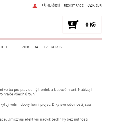
|
CZK
PŘIHLÁŠENÍ
REGISTRACE
EUR
0
0 Kč
HOD
PICKLEBALLOVÉ KURTY
volbu pro pravidelný trénink a klubové hraní. Nabízejí
ro hráče všech úrovní.
ytují velmi dobrý herní projev. Díky své odolnosti jsou
ráče. Umožňují efektivní nácvik techniky bez nutnosti