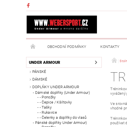
OBCHODNÍ PODMÍNKY
KONTAKTY
NAPIŠTE NÁM
MOJE OBJEDNÁVKA
Stoln
UNDER ARMOUR
PÁNSKÉ
TR
DÁMSKÉ
DOPLŇKY UNDER ARMOUR
Tréninkov
Dámské doplňky (Under Armour)
vyvážený 
- Ponožky
- Čepice / Kšiltovky
Ve srovnán
- Tašky
vhodné pr
- Rukavice
- Čelenky a doplňky do vlasů
Tréninkové
Pánské doplňky Under Armour)
používat 