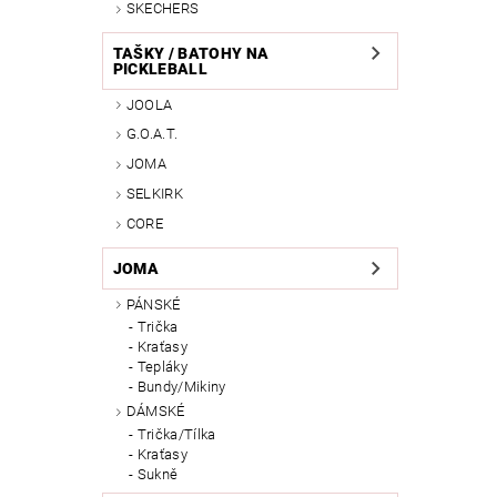
SKECHERS
TAŠKY / BATOHY NA
PICKLEBALL
JOOLA
G.O.A.T.
JOMA
SELKIRK
CORE
JOMA
PÁNSKÉ
Trička
Kraťasy
Tepláky
Bundy/Mikiny
DÁMSKÉ
Trička/Tílka
Kraťasy
Sukně