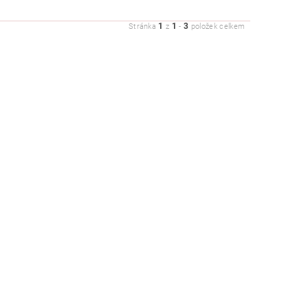
1
1
3
Stránka
z
-
položek celkem