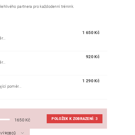
olehlivého partnera pro každodenní trénink.
1 650 Kč
r...
920 Kč
r...
1 290 Kč
ící poměr...
POLOŽEK K ZOBRAZENÍ:
3
1650
Kč
A VÝROBCŮ