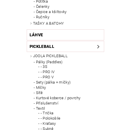
Potítka
Čelenky
Čepice a kšiltovky
Ručníky
TAŠKY A BATOHY
LÁHVE
PICKLEBALL
JOOLA PICKLEBALL
Pálky (Paddles)
- 3S
- PRO IV
- PRO V
Sety (pálka + míčky)
Míčky
Síťě
Kurtové koberce / povrchy
Příslušenství
Textil
- Trička
- Polokošile
- Kraťasy
- Sukně