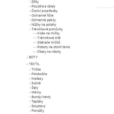
Síťky
Pouzdra a obaly
Čisticí prostředky
Ochranné fólie
Ochranné pásky
Nůžky na potahy
Tréninkové pomůcky
- Koše na míčky
- Tréninkové sítě
- Sběrače míčků
- Roboty na stolní tenis
- Obaly na roboty
BOTY
TEXTIL
Trička
Polokošile
Kraťasy
Sukně
Šaty
Mikiny
Bundy/Vesty
Tepláky
Soupravy
Ponožky