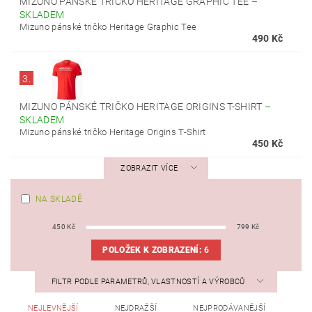
MIZUNO PÁNSKÉ TRIČKO HERITAGE GRAPHIC TEE
–
SKLADEM
Mizuno pánské tričko Heritage Graphic Tee
490 Kč
3.
MIZUNO PÁNSKÉ TRIČKO HERITAGE ORIGINS T-SHIRT
–
SKLADEM
Mizuno pánské tričko Heritage Origins T-Shirt
450 Kč
ZOBRAZIT VÍCE
NA SKLADĚ
450
Kč
799
Kč
POLOŽEK K ZOBRAZENÍ:
6
FILTR PODLE PARAMETRŮ, VLASTNOSTÍ A VÝROBCŮ
NEJLEVNĚJŠÍ
NEJDRAŽŠÍ
NEJPRODÁVANĚJŠÍ