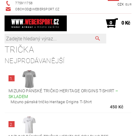
775911758
CZK
EUR
OBCHOD@WEBERSPORT.CZ
0
0 Kč
TRIČKA
NEJPRODÁVANĚJŠÍ
1.
MIZUNO PÁNSKÉ TRIČKO HERITAGE ORIGINS T-SHIRT
–
SKLADEM
Mizuno pánské tričko Heritage Origins T-Shirt
450 Kč
2.