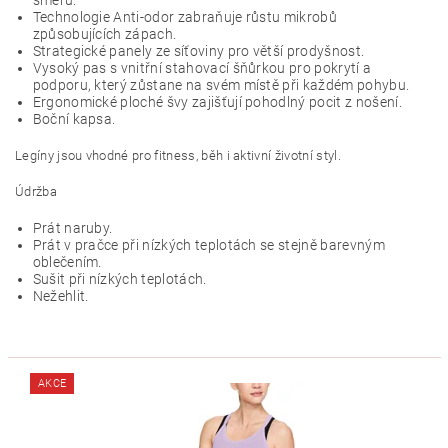
směru.
Technologie Anti-odor zabraňuje růstu mikrobů
způsobujících zápach.
Strategické panely ze síťoviny pro větší prodyšnost.
Vysoký pas s vnitřní stahovací šňůrkou pro pokrytí a
podporu, který zůstane na svém místě při každém pohybu.
Ergonomické ploché švy zajišťují pohodlný pocit z nošení.
Boční kapsa.
Legíny jsou vhodné pro fitness, běh i aktivní životní styl.
Údržba
Prát naruby.
Prát v pračce při nízkých teplotách se stejně barevným
oblečením.
Sušit při nízkých teplotách.
Nežehlit.
AKCE