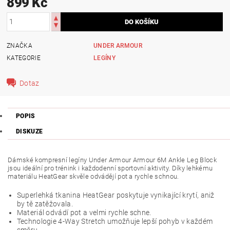
899 Kč
ZNAČKA
UNDER ARMOUR
KATEGORIE
LEGÍNY
Dotaz
POPIS
DISKUZE
Dámské kompresní legíny Under Armour Armour 6M Ankle Leg Block
jsou ideální pro trénink i každodenní sportovní aktivity. Díky lehkému
materiálu HeatGear skvěle odvádějí pot a rychle schnou.
Superlehká tkanina HeatGear poskytuje vynikající krytí, aniž
by tě zatěžovala.
Materiál odvádí pot a velmi rychle schne.
Technologie 4-Way Stretch umožňuje lepší pohyb v každém