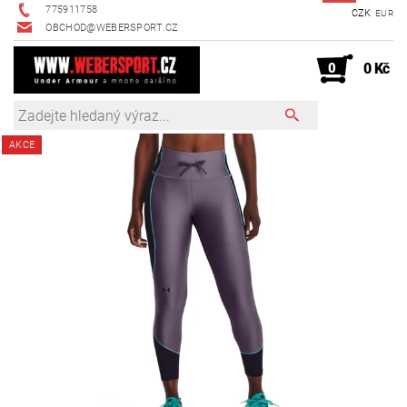
775911758
CZK
EUR
OBCHOD@WEBERSPORT.CZ
0
0 Kč
AKCE