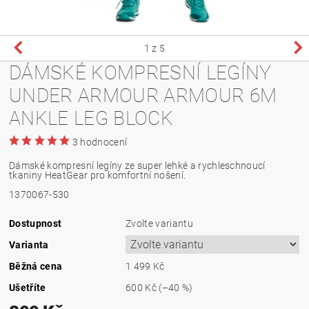
1
z 5
DÁMSKÉ KOMPRESNÍ LEGÍNY
UNDER ARMOUR ARMOUR 6M
ANKLE LEG BLOCK
3 hodnocení
Dámské kompresní legíny ze super lehké a rychleschnoucí
tkaniny HeatGear pro komfortní nošení.
1370067-530
Dostupnost
Zvolte variantu
Varianta
Běžná cena
1 499 Kč
Ušetříte
600 Kč
(–40 %)