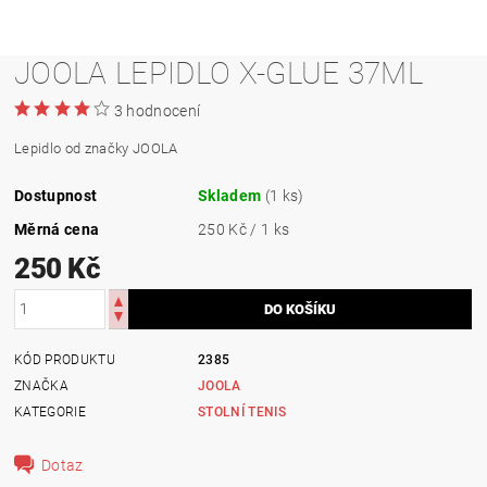
JOOLA LEPIDLO X-GLUE 37ML
3 hodnocení
Lepidlo od značky JOOLA
Dostupnost
Skladem
(1 ks)
Měrná cena
250 Kč / 1 ks
250 Kč
KÓD PRODUKTU
2385
ZNAČKA
JOOLA
KATEGORIE
STOLNÍ TENIS
Dotaz