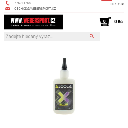
775911758
CZK
EUR
OBCHOD@WEBERSPORT.CZ
0
0 Kč