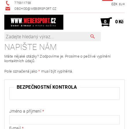
775911758
CZK
EUR
OBCHOD@WEBERSPORT.CZ
0
0 Kč
NAPIŠTE NÁM
Máte nějaké otázky? Zodpovíme je. Prosíme o pečlivé vyplnění
kontaktních údajů.
Pole označená jako
*
musí být vyplněná.
BEZPEČNOSTNÍ KONTROLA
Jméno a příjmení
E-mail