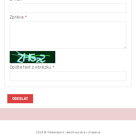
Zpráva
Opište text z obrázku
2026 © Webersport, všechna práva vyhrazena