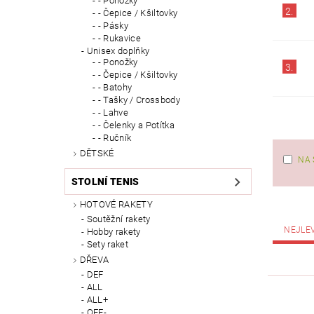
- Ponožky
2.
- Čepice / Kšiltovky
- Pásky
- Rukavice
Unisex doplňky
- Ponožky
3.
- Čepice / Kšiltovky
- Batohy
- Tašky / Crossbody
- Lahve
- Čelenky a Potítka
- Ručník
DĚTSKÉ
NA 
STOLNÍ TENIS
HOTOVÉ RAKETY
Soutěžní rakety
NEJLE
Hobby rakety
Sety raket
DŘEVA
DEF
ALL
ALL+
OFF-