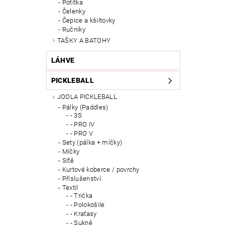
Potítka
Čelenky
Čepice a kšiltovky
Ručníky
TAŠKY A BATOHY
LÁHVE
PICKLEBALL
JOOLA PICKLEBALL
Pálky (Paddles)
- 3S
- PRO IV
- PRO V
Sety (pálka + míčky)
Míčky
Síťě
Kurtové koberce / povrchy
Příslušenství
Textil
- Trička
- Polokošile
- Kraťasy
- Sukně