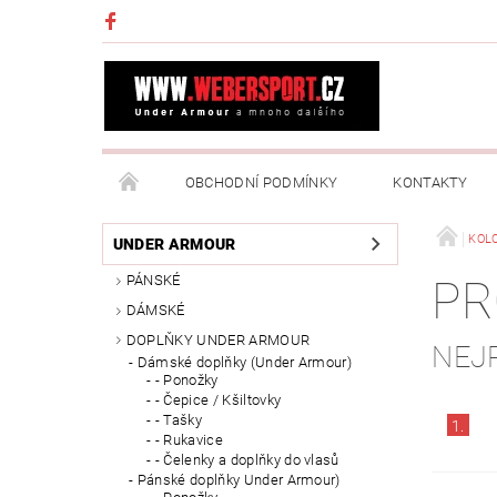
OBCHODNÍ PODMÍNKY
KONTAKTY
NAPIŠTE NÁM
MOJE OBJEDNÁVKA
KOL
UNDER ARMOUR
PÁNSKÉ
PR
DÁMSKÉ
DOPLŇKY UNDER ARMOUR
NEJ
Dámské doplňky (Under Armour)
- Ponožky
- Čepice / Kšiltovky
- Tašky
1.
- Rukavice
- Čelenky a doplňky do vlasů
Pánské doplňky Under Armour)