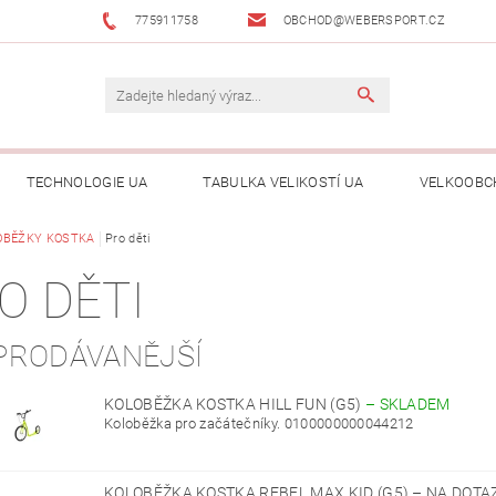
775911758
OBCHOD@WEBERSPORT.CZ
TECHNOLOGIE UA
TABULKA VELIKOSTÍ UA
VELKOOBC
OBĚŽKY KOSTKA
Pro děti
O DĚTI
PRODÁVANĚJŠÍ
KOLOBĚŽKA KOSTKA HILL FUN (G5)
–
SKLADEM
Koloběžka pro začátečníky. 0100000000044212
KOLOBĚŽKA KOSTKA REBEL MAX KID (G5)
–
NA DOTA