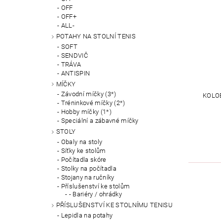
OFF
OFF+
ALL-
POTAHY NA STOLNÍ TENIS
SOFT
SENDVIČ
TRÁVA
ANTISPIN
MÍČKY
Závodní míčky (3*)
KOLO
Tréninkové míčky (2*)
Hobby míčky (1*)
Speciální a zábavné míčky
STOLY
Obaly na stoly
Síťky ke stolům
Počítadla skóre
Stolky na počítadla
Stojany na ručníky
Příslušenství ke stolům
- Bariéry / ohrádky
PŘÍSLUŠENSTVÍ KE STOLNÍMU TENISU
Lepidla na potahy