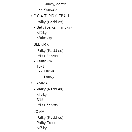
- Bundy/Vesty
- Ponožky
G.O.A.T. PICKLEBALL
Pálky (Paddles)
Sety (pálka + míčky)
Míčky
Kšiltovky
SELKIRK
Pálky (Paddles)
Příslušenství
Kšiltovky
Textil
- Trička
- Bundy
GAMMA
Pálky (Paddles)
Míčky
Síťě
Příslušenství
JOMA
Pálky (Paddles)
Pálky Padel
Míčky