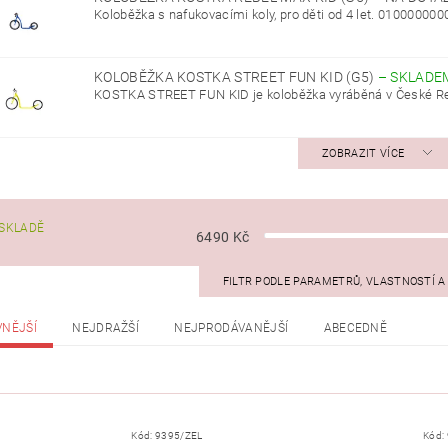
Koloběžka s nafukovacími koly, pro děti od 4 let. 01000000
KOLOBĚŽKA KOSTKA STREET FUN KID (G5)
–
SKLADE
KOSTKA STREET FUN KID je koloběžka vyráběná v České Repu
ZOBRAZIT VÍCE
SKLADĚ
6490
Kč
FILTR PODLE PARAMETRŮ, VLASTNOSTÍ 
VNĚJŠÍ
NEJDRAŽŠÍ
NEJPRODÁVANĚJŠÍ
ABECEDNĚ
Kód:
9395/ZEL
Kód: