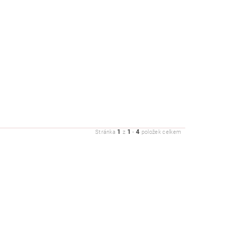
1
1
4
Stránka
z
-
položek celkem