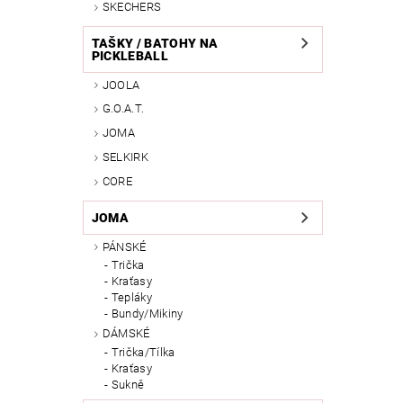
SKECHERS
TAŠKY / BATOHY NA
PICKLEBALL
JOOLA
G.O.A.T.
JOMA
SELKIRK
CORE
JOMA
PÁNSKÉ
Trička
Kraťasy
Tepláky
Bundy/Mikiny
DÁMSKÉ
Trička/Tílka
Kraťasy
Sukně