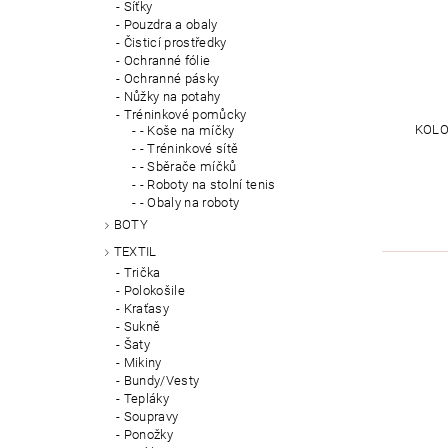
Síťky
Pouzdra a obaly
Čisticí prostředky
Ochranné fólie
Ochranné pásky
Nůžky na potahy
Tréninkové pomůcky
KOLO
- Koše na míčky
- Tréninkové sítě
- Sběrače míčků
- Roboty na stolní tenis
- Obaly na roboty
BOTY
TEXTIL
Trička
Polokošile
Kraťasy
Sukně
Šaty
Mikiny
Bundy/Vesty
Tepláky
Soupravy
Ponožky