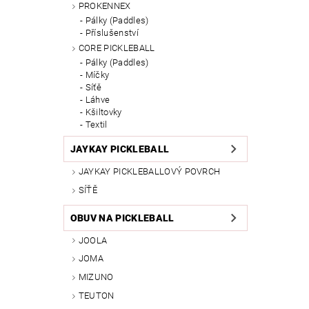
PROKENNEX
Pálky (Paddles)
Příslušenství
CORE PICKLEBALL
Pálky (Paddles)
Míčky
Síťě
Láhve
Kšiltovky
Textil
JAYKAY PICKLEBALL
JAYKAY PICKLEBALLOVÝ POVRCH
SÍŤĚ
OBUV NA PICKLEBALL
JOOLA
JOMA
MIZUNO
TEUTON