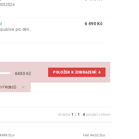
00032524
6 490 Kč
M
blice pro děti...
POLOŽEK K ZOBRAZENÍ:
4
8490
Kč
A VÝROBCŮ
1
1
4
Stránka
z
-
položek celkem
9389/ZLU
Kód:
9422/ZLU