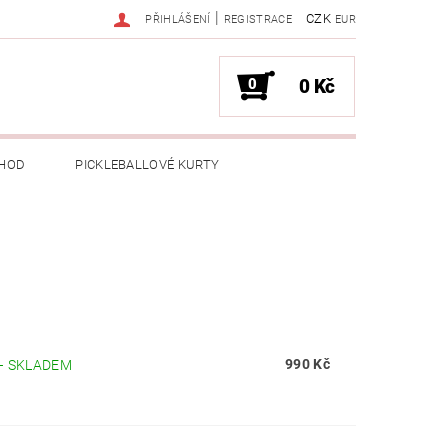
|
CZK
PŘIHLÁŠENÍ
REGISTRACE
EUR
0
0 Kč
HOD
PICKLEBALLOVÉ KURTY
990 Kč
–
SKLADEM