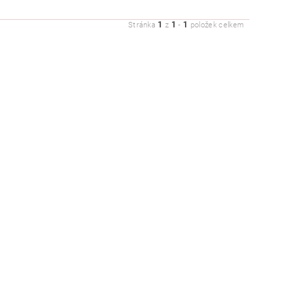
1
1
1
Stránka
z
-
položek celkem