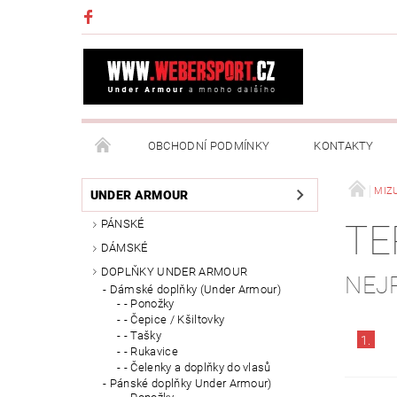
OBCHODNÍ PODMÍNKY
KONTAKTY
NAPIŠTE NÁM
MOJE OBJEDNÁVKA
MIZ
UNDER ARMOUR
PÁNSKÉ
TE
DÁMSKÉ
DOPLŇKY UNDER ARMOUR
NEJ
Dámské doplňky (Under Armour)
- Ponožky
- Čepice / Kšiltovky
- Tašky
1.
- Rukavice
- Čelenky a doplňky do vlasů
Pánské doplňky Under Armour)