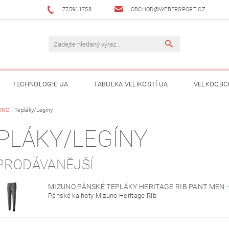
775911758
OBCHOD@WEBERSPORT.CZ
TECHNOLOGIE UA
TABULKA VELIKOSTÍ UA
VELKOOBC
UNO
Tepláky/Legíny
PLÁKY/LEGÍNY
PRODÁVANĚJŠÍ
MIZUNO PÁNSKÉ TEPLÁKY HERITAGE RIB PANT MEN
Pánské kalhoty Mizuno Heritage Rib