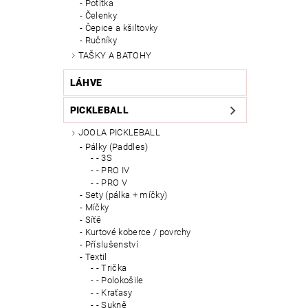
Potítka
Čelenky
Čepice a kšiltovky
Ručníky
TAŠKY A BATOHY
LÁHVE
PICKLEBALL
JOOLA PICKLEBALL
Pálky (Paddles)
- 3S
- PRO IV
- PRO V
Sety (pálka + míčky)
Míčky
Síťě
Kurtové koberce / povrchy
Příslušenství
Textil
- Trička
- Polokošile
- Kraťasy
- Sukně