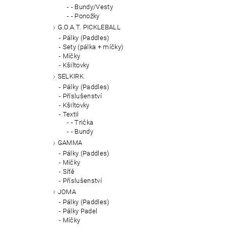
- Bundy/Vesty
- Ponožky
G.O.A.T. PICKLEBALL
Pálky (Paddles)
Sety (pálka + míčky)
Míčky
Kšiltovky
SELKIRK
Pálky (Paddles)
Příslušenství
Kšiltovky
Textil
- Trička
- Bundy
GAMMA
Pálky (Paddles)
Míčky
Síťě
Příslušenství
JOMA
Pálky (Paddles)
Pálky Padel
Míčky