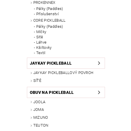
PROKENNEX
Pálky (Paddles)
Příslušenství
CORE PICKLEBALL
Pálky (Paddles)
Míčky
Síťě
Láhve
Kšiltovky
Textil
JAYKAY PICKLEBALL
JAYKAY PICKLEBALLOVÝ POVRCH
SÍŤĚ
OBUV NA PICKLEBALL
JOOLA
JOMA
MIZUNO
TEUTON