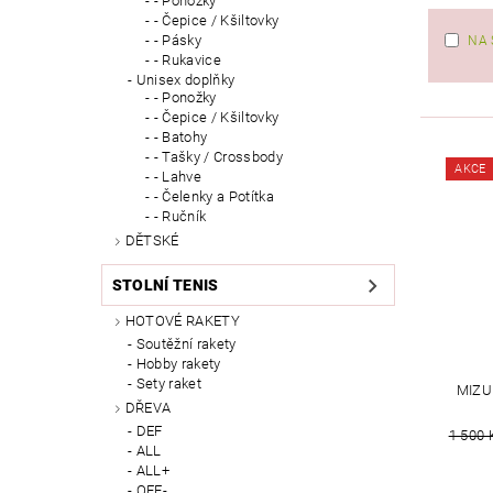
- Ponožky
- Čepice / Kšiltovky
- Pásky
NA 
- Rukavice
Unisex doplňky
- Ponožky
- Čepice / Kšiltovky
- Batohy
- Tašky / Crossbody
AKCE
- Lahve
- Čelenky a Potítka
- Ručník
DĚTSKÉ
STOLNÍ TENIS
HOTOVÉ RAKETY
Soutěžní rakety
Hobby rakety
Sety raket
MIZU
DŘEVA
DEF
1 500 
ALL
ALL+
OFF-