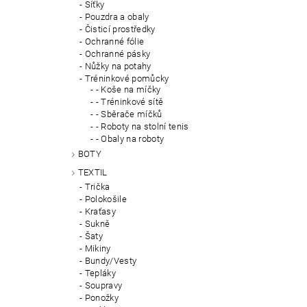
Síťky
Pouzdra a obaly
Čisticí prostředky
Ochranné fólie
Ochranné pásky
Nůžky na potahy
Tréninkové pomůcky
- Koše na míčky
- Tréninkové sítě
- Sběrače míčků
- Roboty na stolní tenis
- Obaly na roboty
BOTY
TEXTIL
Trička
Polokošile
Kraťasy
Sukně
Šaty
Mikiny
Bundy/Vesty
Tepláky
Soupravy
Ponožky