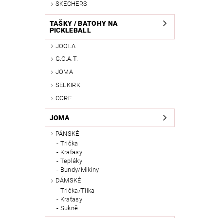
SKECHERS
TAŠKY / BATOHY NA
PICKLEBALL
JOOLA
G.O.A.T.
JOMA
SELKIRK
CORE
JOMA
PÁNSKÉ
Trička
Kraťasy
Tepláky
Bundy/Mikiny
DÁMSKÉ
Trička/Tílka
Kraťasy
Sukně