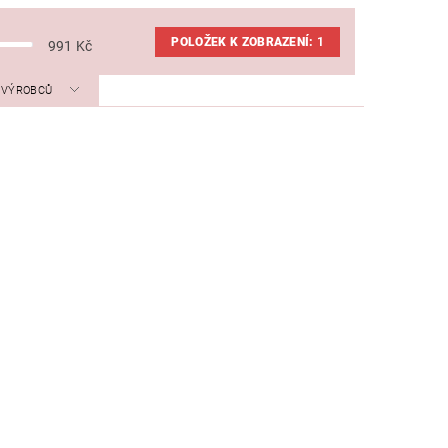
POLOŽEK K ZOBRAZENÍ:
1
991
Kč
A VÝROBCŮ