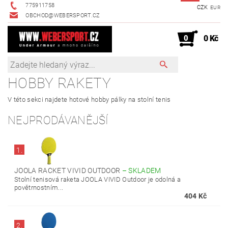
775911758
CZK
EUR
OBCHOD@WEBERSPORT.CZ
0
0 Kč
HOBBY RAKETY
V této sekci najdete hotové hobby pálky na stolní tenis
NEJPRODÁVANĚJŠÍ
1.
JOOLA RACKET VIVID OUTDOOR
–
SKLADEM
Stolní tenisová raketa JOOLA VIVID Outdoor je odolná a
povětrnostním...
404 Kč
2.