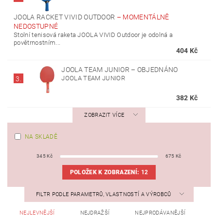
JOOLA RACKET VIVID OUTDOOR
–
MOMENTÁLNĚ
NEDOSTUPNÉ
Stolní tenisová raketa JOOLA VIVID Outdoor je odolná a
povětrnostním...
404 Kč
JOOLA TEAM JUNIOR
–
OBJEDNÁNO
JOOLA TEAM JUNIOR
3.
382 Kč
ZOBRAZIT VÍCE
NA SKLADĚ
345
Kč
675
Kč
POLOŽEK K ZOBRAZENÍ:
12
FILTR PODLE PARAMETRŮ, VLASTNOSTÍ A VÝROBCŮ
NEJLEVNĚJŠÍ
NEJDRAŽŠÍ
NEJPRODÁVANĚJŠÍ