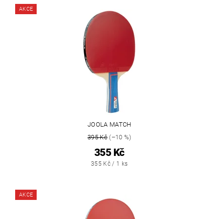
AKCE
JOOLA MATCH
395 Kč
(–10 %)
355 Kč
355 Kč / 1 ks
AKCE