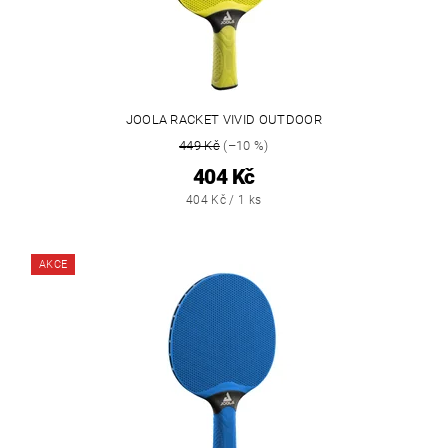
JOOLA RACKET VIVID OUTDOOR
449 Kč
(–10 %)
404 Kč
404 Kč / 1 ks
AKCE