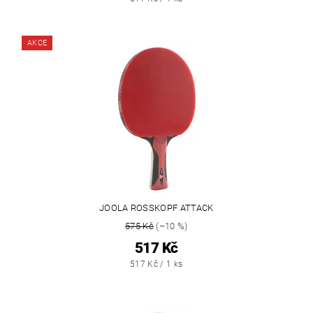
AKCE
JOOLA ROSSKOPF ATTACK
575 Kč
(–10 %)
517 Kč
517 Kč / 1 ks