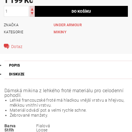
1 199 Kč
ZNAČKA
UNDER ARMOUR
KATEGORIE
MIKINY
Dotaz
POPIS
DISKUZE
Dámská mikina z lehkého froté materiálu pro celodenní
pohodlí.
Lehké francouzské froté má hladkou vnější vrstvu a hřejivou,
měkkou vnitřní vrstvu.
Materiál odvádí pot a velmi rychle schne.
Žebrované manžety.
Barva
Fialová
Střih
Loose