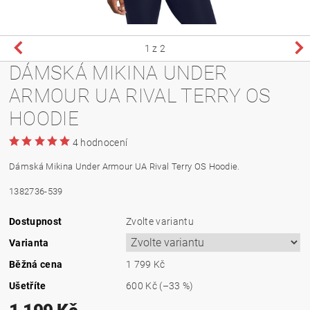
1
z 2
DÁMSKÁ MIKINA UNDER
ARMOUR UA RIVAL TERRY OS
HOODIE
4 hodnocení
Dámská Mikina Under Armour UA Rival Terry OS Hoodie.
1382736-539
Dostupnost
Zvolte variantu
Varianta
Běžná cena
1 799 Kč
Ušetříte
600 Kč
(–33 %)