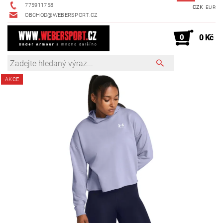
775911758
CZK
EUR
OBCHOD@WEBERSPORT.CZ
0
0 Kč
AKCE