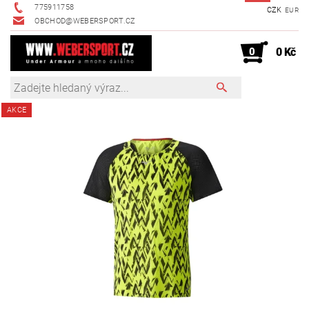
775911758
CZK
EUR
OBCHOD@WEBERSPORT.CZ
0
0 Kč
AKCE