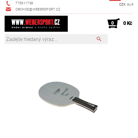
775911758
CZK
EUR
OBCHOD@WEBERSPORT.CZ
0
0 Kč