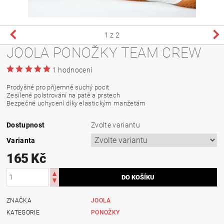
1
z 2
JOOLA PONOŽKY TEAM CREW
1 hodnocení
Prodyšné pro příjemně suchý pocit
Zesílené polstrování na patě a prstech
Bezpečné uchycení díky elastickým manžetám
Dostupnost
Zvolte variantu
Varianta
165 Kč
ZNAČKA
JOOLA
KATEGORIE
PONOŽKY