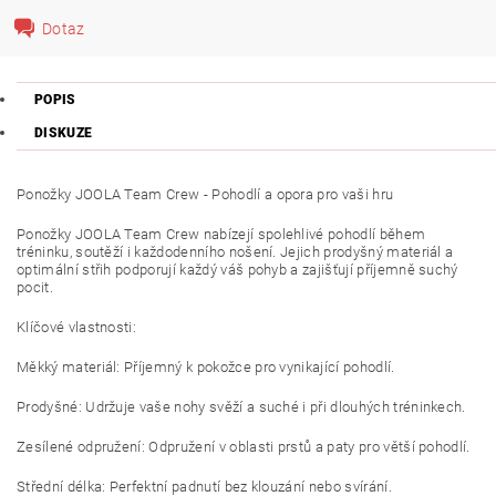
Dotaz
POPIS
DISKUZE
Ponožky JOOLA Team Crew - Pohodlí a opora pro vaši hru
Ponožky JOOLA Team Crew nabízejí spolehlivé pohodlí během
tréninku, soutěží i každodenního nošení. Jejich prodyšný materiál a
optimální střih podporují každý váš pohyb a zajišťují příjemně suchý
pocit.
Klíčové vlastnosti:
Měkký materiál: Příjemný k pokožce pro vynikající pohodlí.
Prodyšné: Udržuje vaše nohy svěží a suché i při dlouhých tréninkech.
Zesílené odpružení: Odpružení v oblasti prstů a paty pro větší pohodlí.
Střední délka: Perfektní padnutí bez klouzání nebo svírání.