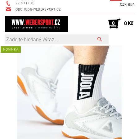
775911758
CZK
EUR
OBCHOD@WEBERSPORT.CZ
0
0 Kč
NOVINKA