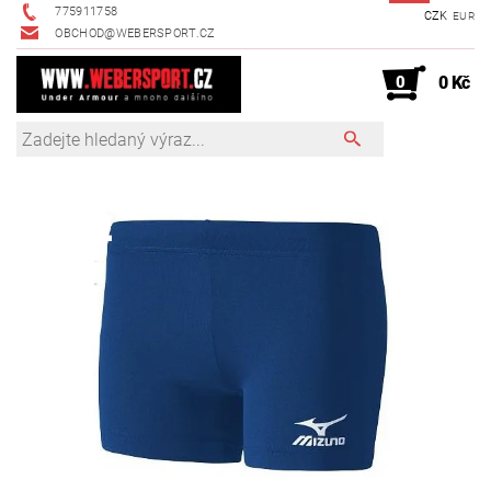
775911758
CZK
EUR
OBCHOD@WEBERSPORT.CZ
0
0 Kč