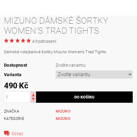
MIZUNO DÁMSKÉ ŠORTKY
WOMEN'S TRAD TIGHTS
4 hodnocení
Dámské volejbalové šortky Mizuno Women's Trad Tights.
Dostupnost
Zvolte variantu
Varianta
490 Kč
ZNAČKA
MIZUNO
KATEGORIE
MIZUNO
Dotaz