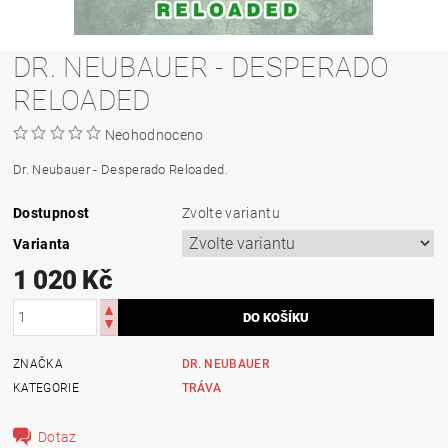
DR. NEUBAUER - DESPERADO
RELOADED
Neohodnoceno
Dr. Neubauer - Desperado Reloaded.
Dostupnost
Zvolte variantu
Varianta
1 020 Kč
ZNAČKA
DR. NEUBAUER
KATEGORIE
TRÁVA
Dotaz