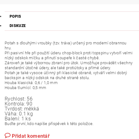
POPIS
DISKUZE
Potah s dlouhými vroubky (tzv. tráva) určený pro moderní obrannou
hru.
Při pasivní hře při použití úderu chop-block proti topspinu vytvoří velmi
nízký odskok míčku a přinutí soupeře k časté chybě.
Zároveň je také výbornou zbraní pro útok. Umožňuje provádět všechny
standardní útočné údery, ale také protiútoky a přímé údery.
Potah je také vysoce účinný při klasické obraně, vytváří velmi dobrý
backspin a nízký odskok na druhé straně stolu.
Houba klasická: 0,6 / 1,0 mm
Houba tlumící: 0,5 mm
Rychlost:
56
Kontrola:
90
Tvrdost:
měkká
Váha:
0.1 kg
Balení:
1 ks
Buďte první, kdo napíše příspěvek k této položce.
Přidat komentář