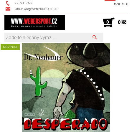
775911758
CZK
EUR
OBCHOD@WEBERSPORT.CZ
0
0 Kč
NOVINKA