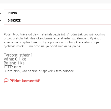
POPIS
DISKUZE
Potah typu tráva od der-materialspezialist. Vhodný jak pro rušivou hru
blízko u stolu, tak klasické obranáře ze střední vzdálenosti. Vyvinut
speciálně pro plastové míčky s pomalou houbou, která absorbuje
rychlost míčku. Tím prodlužuje pocit míčku na pálce.
Tvrdost:
střední
Váha:
0.1 kg
Balení:
1 ks
ITTF:
ano
Buďte první, kdo napíše příspěvek k této položce.
Přidat komentář