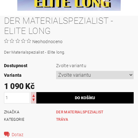
DER MATERIALSPEZIALIST -
ELITE LONG
Neohodnoceno
Der Materialspezialist - Elite long.
Dostupnost
Zvolte variantu
Varianta
1 090 Kč
ZNAČKA
DER MATERIALSPEZIALIST
KATEGORIE
TRÁVA
Dotaz