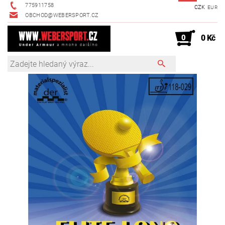
775911758
CZK
EUR
OBCHOD@WEBERSPORT.CZ
0
0 Kč