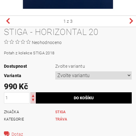
1
z 3
STIGA - HORIZONTAL 20
Neohodnoceno
Potah z kolekce STIGA 2018
Dostupnost
Zvolte variantu
Varianta
990 Kč
ZNAČKA
STIGA
KATEGORIE
TRÁVA
Dotaz