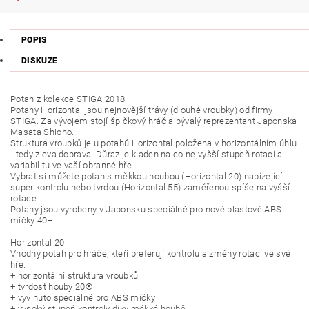
POPIS
DISKUZE
Potah z kolekce STIGA 2018
Potahy Horizontal jsou nejnovější trávy (dlouhé vroubky) od firmy
STIGA. Za vývojem stojí špičkový hráč a bývalý reprezentant Japonska
Masata Shiono.
Struktura vroubků je u potahů Horizontal položena v horizontálním úhlu
- tedy zleva doprava. Důraz je kladen na co nejvyšší stupeň rotací a
variabilitu ve vaší obranné hře.
Vybrat si můžete potah s měkkou houbou (Horizontal 20) nabízející
super kontrolu nebo tvrdou (Horizontal 55) zaměřenou spíše na vyšší
rotace.
Potahy jsou vyrobeny v Japonsku speciálně pro nové plastové ABS
míčky 40+.
Horizontal 20
Vhodný potah pro hráče, kteří preferují kontrolu a změny rotací ve své
hře.
+ horizontální struktura vroubků
+ tvrdost houby 20®
+ vyvinuto speciálně pro ABS míčky
+ vysoký stupeň kontroly díky měkké houbě