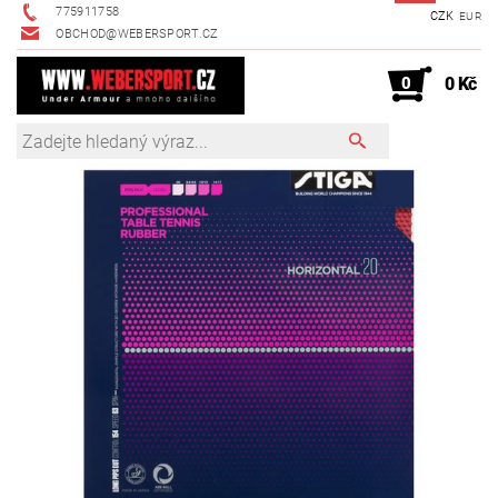
775911758
CZK
EUR
OBCHOD@WEBERSPORT.CZ
0
0 Kč