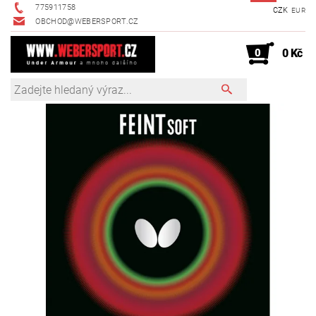
775911758
CZK
EUR
OBCHOD@WEBERSPORT.CZ
0
0 Kč