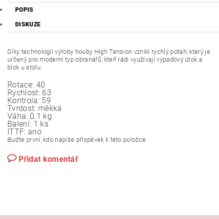
POPIS
DISKUZE
Díky technologii výroby houby High Tension vznikl rychlý potah, který je
určený pro moderní typ obranářů, kteří rádi využívají výpadový útok a
blok u stolu.
Rotace:
40
Rychlost:
63
Kontrola:
59
Tvrdost:
měkká
Váha:
0.1 kg
Balení:
1 ks
ITTF:
ano
Buďte první, kdo napíše příspěvek k této položce.
Přidat komentář