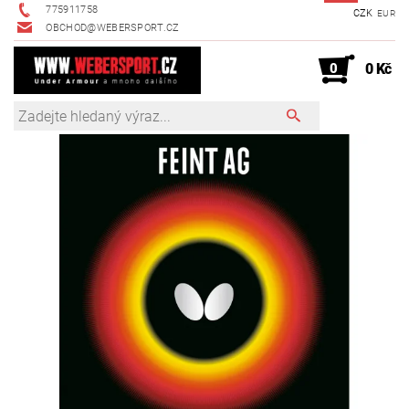
775911758
CZK
EUR
OBCHOD@WEBERSPORT.CZ
0
0 Kč