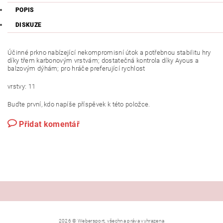
POPIS
DISKUZE
Účinné prkno nabízející nekompromisní útok a potřebnou stabilitu hry
díky třem karbonovým vrstvám; dostatečná kontrola díky Ayous a
balzovým dýhám; pro hráče preferující rychlost
vrstvy: 11
Buďte první, kdo napíše příspěvek k této položce.
Přidat komentář
2026 © Webersport, všechna práva vyhrazena