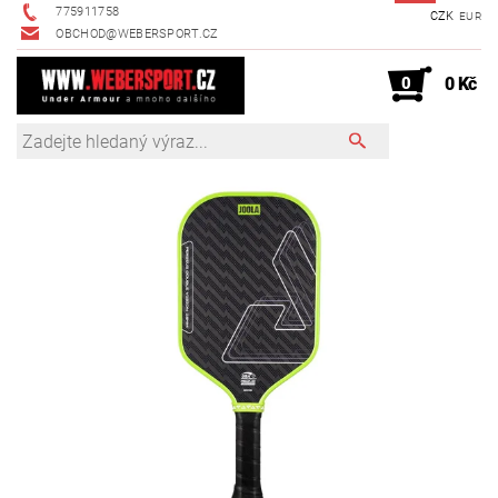
775911758
CZK
EUR
OBCHOD@WEBERSPORT.CZ
0
0 Kč