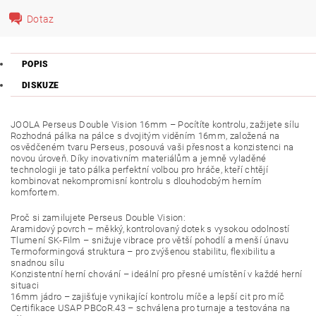
Dotaz
POPIS
DISKUZE
JOOLA Perseus Double Vision 16mm – Pocítíte kontrolu, zažijete sílu
Rozhodná pálka na pálce s dvojitým viděním 16mm, založená na
osvědčeném tvaru Perseus, posouvá vaši přesnost a konzistenci na
novou úroveň. Díky inovativním materiálům a jemně vyladěné
technologii je tato pálka perfektní volbou pro hráče, kteří chtějí
kombinovat nekompromisní kontrolu s dlouhodobým herním
komfortem.
Proč si zamilujete Perseus Double Vision:
Aramidový povrch – měkký, kontrolovaný dotek s vysokou odolností
Tlumení SK-Film – snižuje vibrace pro větší pohodlí a menší únavu
Termoformingová struktura – pro zvýšenou stabilitu, flexibilitu a
snadnou sílu
Konzistentní herní chování – ideální pro přesné umístění v každé herní
situaci
16mm jádro – zajišťuje vynikající kontrolu míče a lepší cit pro míč
Certifikace USAP PBCoR.43 – schválena pro turnaje a testována na