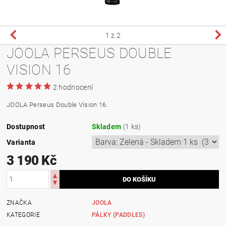
1
z 2
JOOLA PERSEUS DOUBLE
VISION 16
2 hodnocení
JOOLA Perseus Double Vision 16.
Dostupnost
Skladem
(1 ks)
Varianta
3 190 Kč
ZNAČKA
JOOLA
KATEGORIE
PÁLKY (PADDLES)