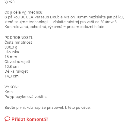
výkon
Co ji dělá výjimečnou:
S pálkou JOOLA Perseus Double Vision 16mm nezískáte jen pálku,
která zaujme technologií – získáte nástroj pro vaši další úroveň.
Kontrolovaná, pohodlná, výkonná – pro ambiciózní hráče.
PODROBNOSTI:
Čistá hmotnost
300,0 g
Hloubka
16 mm
Obvod rukojeti
10,8 cm
Délka rukojeti
14,0 cm
VÝKON:
Kern
Polypropylenová voština
Buďte první, kdo napíše příspěvek k této položce.
Přidat komentář