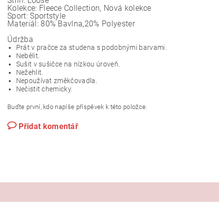
Střih:
Loose
Kolekce:
Fleece Collection, Nová kolekce
Sport:
Sportstyle
Materiál:
80% Bavlna,20% Polyester
Údržba
Prát v pračce za studena s podobnými barvami.
Nebělit.
Sušit v sušičce na nízkou úroveň.
Nežehlit.
Nepoužívat změkčovadla.
Nečistit chemicky.
Buďte první, kdo napíše příspěvek k této položce.
Přidat komentář