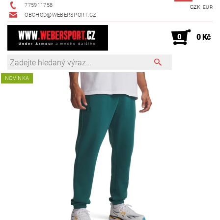
775911758
CZK
EUR
OBCHOD@WEBERSPORT.CZ
0
0 Kč
NOVINKA