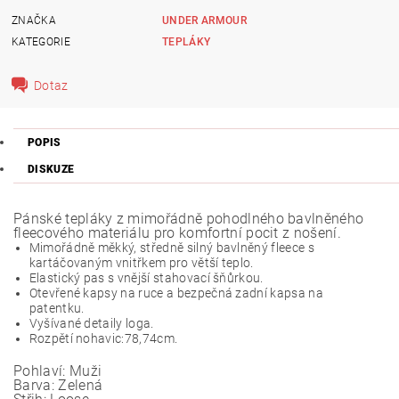
ZNAČKA
UNDER ARMOUR
KATEGORIE
TEPLÁKY
Dotaz
POPIS
DISKUZE
Pánské tepláky z mimořádně pohodlného bavlněného
fleecového materiálu pro komfortní pocit z nošení.
Mimořádně měkký, středně silný bavlněný fleece s
kartáčovaným vnitřkem pro větší teplo.
Elastický pas s vnější stahovací šňůrkou.
Otevřené kapsy na ruce a bezpečná zadní kapsa na
patentku.
Vyšívané detaily loga.
Rozpětí nohavic:78,74cm.
Pohlaví:
Muži
Barva:
Zelená