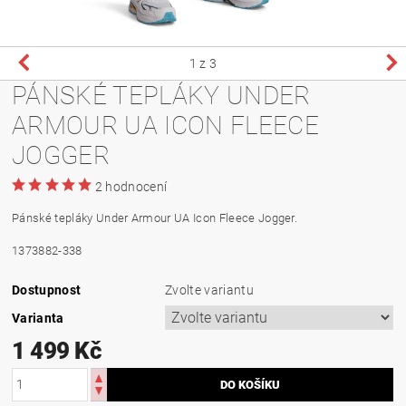
1
z 3
PÁNSKÉ TEPLÁKY UNDER
ARMOUR UA ICON FLEECE
JOGGER
2 hodnocení
Pánské tepláky Under Armour UA Icon Fleece Jogger.
1373882-338
Dostupnost
Zvolte variantu
Varianta
1 499 Kč