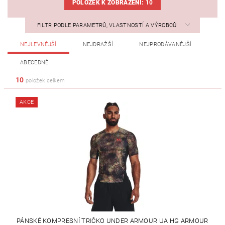
POLOŽEK K ZOBRAZENÍ:
10
FILTR PODLE PARAMETRŮ, VLASTNOSTÍ A VÝROBCŮ
NEJLEVNĚJŠÍ
NEJDRAŽŠÍ
NEJPRODÁVANĚJŠÍ
ABECEDNĚ
10
položek celkem
AKCE
PÁNSKÉ KOMPRESNÍ TRIČKO UNDER ARMOUR UA HG ARMOUR