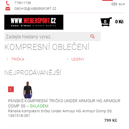
775911758
CZK
EUR
OBCHOD@WEBERSPORT.CZ
0
0 Kč
KOMPRESNÍ OBLEČENÍ
TRIČKA
LEGÍNY
NEJPRODÁVANĚJŠÍ
1.
PÁNSKÉ KOMPRESNÍ TRIČKO UNDER ARMOUR HG ARMOUR
COMP SS
–
SKLADEM
Pánské kompresní tričko Under Armour HG Armour Comp SS.
1361518-001
799 Kč