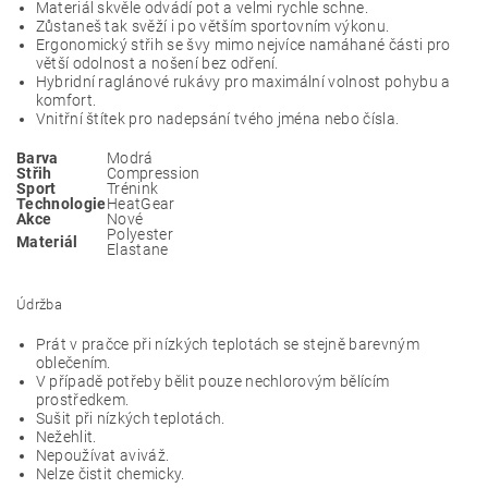
Materiál skvěle odvádí pot a velmi rychle schne.
Zůstaneš tak svěží i po větším sportovním výkonu.
Ergonomický střih se švy mimo nejvíce namáhané části pro
větší odolnost a nošení bez odření.
Hybridní raglánové rukávy pro maximální volnost pohybu a
komfort.
Vnitřní štítek pro nadepsání tvého jména nebo čísla.
Barva
Modrá
Střih
Compression
Sport
Trénink
Technologie
HeatGear
Akce
Nové
Polyester
Materiál
Elastane
Údržba
Prát v pračce při nízkých teplotách se stejně barevným
oblečením.
V případě potřeby bělit pouze nechlorovým bělícím
prostředkem.
Sušit při nízkých teplotách.
Nežehlit.
Nepoužívat aviváž.
Nelze čistit chemicky.