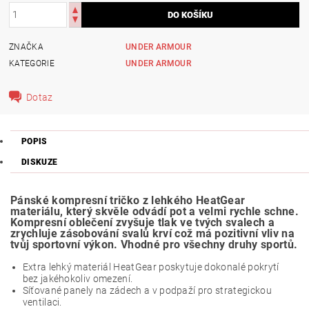
ZNAČKA
UNDER ARMOUR
KATEGORIE
UNDER ARMOUR
Dotaz
POPIS
DISKUZE
Pánské kompresní tričko z lehkého HeatGear
materiálu, který skvěle odvádí pot a velmi rychle schne.
Kompresní oblečení zvyšuje tlak ve tvých svalech a
zrychluje zásobování svalů krví což má pozitivní vliv na
tvůj sportovní výkon. Vhodné pro všechny druhy sportů.
Extra lehký materiál HeatGear poskytuje dokonalé pokrytí
bez jakéhokoliv omezení.
Síťované panely na zádech a v podpaží pro strategickou
ventilaci.