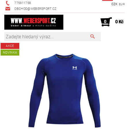
775911758
CZK
EUR
OBCHOD@WEBERSPORT.CZ
0
0 Kč
AKCE
NOVINKA