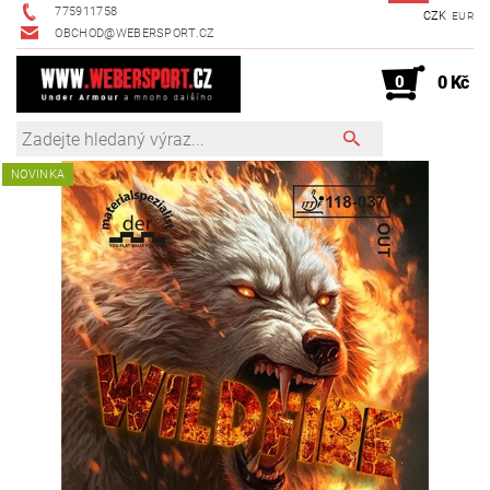
775911758
CZK
EUR
OBCHOD@WEBERSPORT.CZ
0
0 Kč
NOVINKA