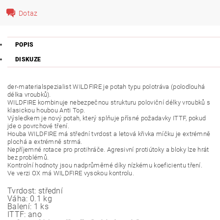
Dotaz
POPIS
DISKUZE
der-materialspezialist WILDFIRE je potah typu polotráva (polodlouhá
délka vroubků).
WILDFIRE kombinuje nebezpečnou strukturu poloviční délky vroubků s
klasickou houbou Anti Top.
Výsledkem je nový potah, který splňuje přísné požadavky ITTF, pokud
jde o povrchové tření.
Houba WILDFIRE má střední tvrdost a letová křivka míčku je extrémně
plochá a extrémně strmá.
Nepříjemné rotace pro protihráče. Agresivní protiútoky a bloky lze hrát
bez problémů.
Kontrolní hodnoty jsou nadprůměrné díky nízkému koeficientu tření.
Ve verzi OX má WILDFIRE vysokou kontrolu.
Tvrdost:
střední
Váha:
0.1 kg
Balení:
1 ks
ITTF:
ano