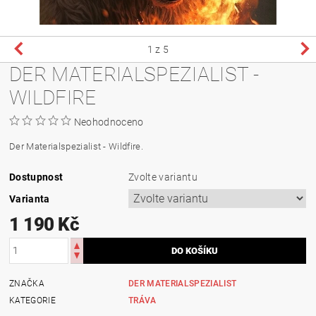
1
z 5
DER MATERIALSPEZIALIST -
WILDFIRE
Neohodnoceno
Der Materialspezialist - Wildfire.
Dostupnost
Zvolte variantu
Varianta
1 190 Kč
ZNAČKA
DER MATERIALSPEZIALIST
KATEGORIE
TRÁVA