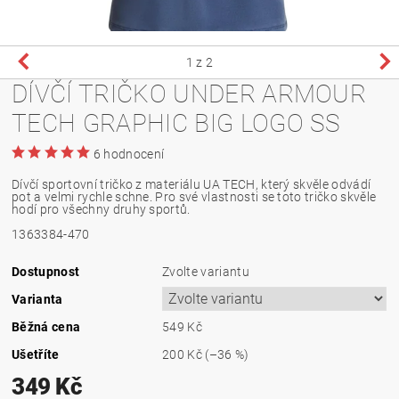
1
z 2
DÍVČÍ TRIČKO UNDER ARMOUR
TECH GRAPHIC BIG LOGO SS
6 hodnocení
Dívčí sportovní tričko z materiálu UA TECH, který skvěle odvádí
pot a velmi rychle schne. Pro své vlastnosti se toto tričko skvěle
hodí pro všechny druhy sportů.
1363384-470
Dostupnost
Zvolte variantu
Varianta
Běžná cena
549 Kč
Ušetříte
200 Kč
(–36 %)
349 Kč