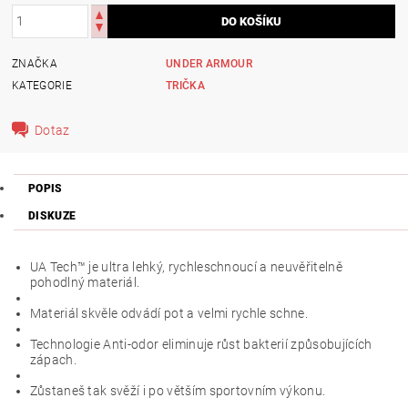
ZNAČKA
UNDER ARMOUR
KATEGORIE
TRIČKA
Dotaz
POPIS
DISKUZE
UA Tech™ je ultra lehký, rychleschnoucí a neuvěřitelně
pohodlný materiál.
Materiál skvěle odvádí pot a velmi rychle schne.
Technologie Anti-odor eliminuje růst bakterií způsobujících
zápach.
Zůstaneš tak svěží i po větším sportovním výkonu.