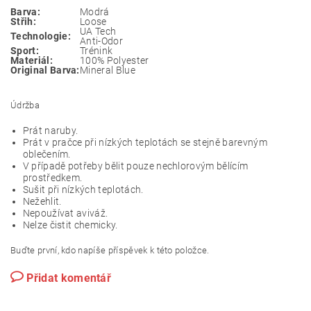
Barva:
Modrá
Střih:
Loose
UA Tech
Technologie:
Anti-Odor
Sport:
Trénink
Materiál:
100% Polyester
Original Barva:
Mineral Blue
Údržba
Prát naruby.
Prát v pračce při nízkých teplotách se stejně barevným
oblečením.
V případě potřeby bělit pouze nechlorovým bělícím
prostředkem.
Sušit při nízkých teplotách.
Nežehlit.
Nepoužívat aviváž.
Nelze čistit chemicky.
Buďte první, kdo napíše příspěvek k této položce.
Přidat komentář