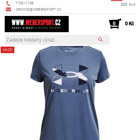
775911758
CZK
EUR
OBCHOD@WEBERSPORT.CZ
0
0 Kč
AKCE