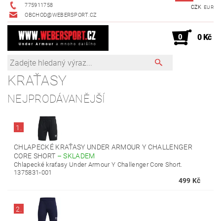
775911758
CZK
EUR
OBCHOD@WEBERSPORT.CZ
0
0 Kč
KRAŤASY
NEJPRODÁVANĚJŠÍ
1.
CHLAPECKÉ KRAŤASY UNDER ARMOUR Y CHALLENGER
CORE SHORT
–
SKLADEM
Chlapecké kraťasy Under Armour Y Challenger Core Short.
1375831-001
499 Kč
2.