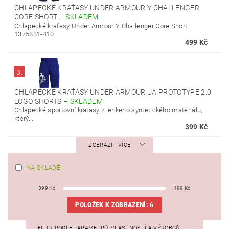
CHLAPECKÉ KRAŤASY UNDER ARMOUR Y CHALLENGER
CORE SHORT
–
SKLADEM
Chlapecké kraťasy Under Armour Y Challenger Core Short.
1375831-410
499 Kč
3.
CHLAPECKÉ KRAŤASY UNDER ARMOUR UA PROTOTYPE 2.0
LOGO SHORTS
–
SKLADEM
Chlapecké sportovní kraťasy z lehkého syntetického materiálu,
který...
399 Kč
ZOBRAZIT VÍCE
NA SKLADĚ
399
Kč
499
Kč
POLOŽEK K ZOBRAZENÍ:
6
FILTR PODLE PARAMETRŮ, VLASTNOSTÍ A VÝROBCŮ