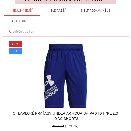
NEJLEVNĚJŠÍ
NEJDRAŽŠÍ
NEJPRODÁVANĚJŠÍ
ABECEDNĚ
6
položek celkem
AKCE
TIP
CHLAPECKÉ KRAŤASY UNDER ARMOUR UA PROTOTYPE 2.0
LOGO SHORTS
499 Kč
(–20 %)