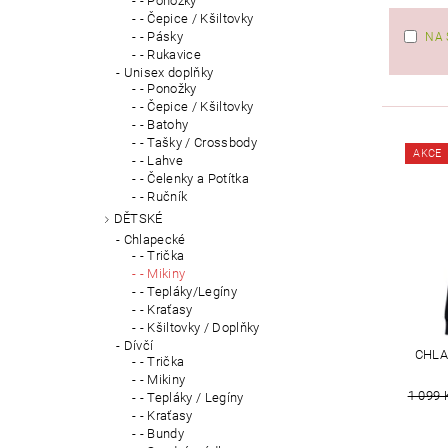
- Ponožky
- Čepice / Kšiltovky
- Pásky
NA 
- Rukavice
Unisex doplňky
- Ponožky
- Čepice / Kšiltovky
- Batohy
- Tašky / Crossbody
AKCE
- Lahve
- Čelenky a Potítka
- Ručník
DĚTSKÉ
Chlapecké
- Trička
- Mikiny
- Tepláky/Legíny
- Kraťasy
- Kšiltovky / Doplňky
Dívčí
CHLA
- Trička
- Mikiny
1 099 
- Tepláky / Legíny
- Kraťasy
- Bundy