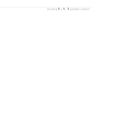
1
1
1
Stránka
z
-
položek celkem