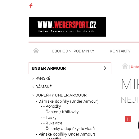
OBCHODNÍ PODMÍNKY
KONTAKTY
NAPIŠTE NÁM
MOJE OBJEDNÁVKA
Unde
UNDER ARMOUR
PÁNSKÉ
MI
DÁMSKÉ
DOPLŇKY UNDER ARMOUR
NEJ
Dámské doplňky (Under Armour)
- Ponožky
- Čepice / Kšiltovky
- Tašky
1.
- Rukavice
- Čelenky a doplňky do vlasů
Pánské doplňky Under Armour)