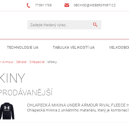
775911758
OBCHOD@WEBERSPORT.CZ
TECHNOLOGIE UA
TABULKA VELIKOSTÍ UA
VELKOOBC
r Armour
Dětské
Chlapecké
Mikiny
KINY
PRODÁVANĚJŠÍ
CHLAPECKÁ MIKINA UNDER ARMOUR RIVAL FLEECE 
Chlapecká mikina z unikátního materiálu, který je kombinací 