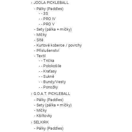
JOOLA PICKLEBALL
Pálky (Paddles)
- 3S
- PRO IV
- PRO V
Sety (pálka + míčky)
Míčky
Síťě
Kurtové koberce / povrchy
Příslušenství
Textil
- Trička
- Polokošile
- Kraťasy
- Sukně
- Bundy/Vesty
- Ponožky
G.O.A.T. PICKLEBALL
Pálky (Paddles)
Sety (pálka + míčky)
Míčky
Kšiltovky
SELKIRK
Pálky (Paddles)