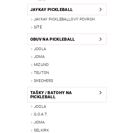
JAYKAY PICKLEBALL
JAYKAY PICKLEBALLOVÝ POVRCH
SÍŤĚ
OBUV NA PICKLEBALL
JOOLA
JOMA
MIZUNO
TEUTON
SKECHERS
TAŠKY / BATOHY NA
PICKLEBALL
JOOLA
G.O.A.T.
JOMA
SELKIRK