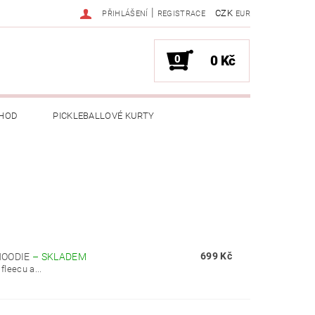
|
CZK
PŘIHLÁŠENÍ
REGISTRACE
EUR
0
0 Kč
HOD
PICKLEBALLOVÉ KURTY
699 Kč
HOODIE
–
SKLADEM
fleecu a...