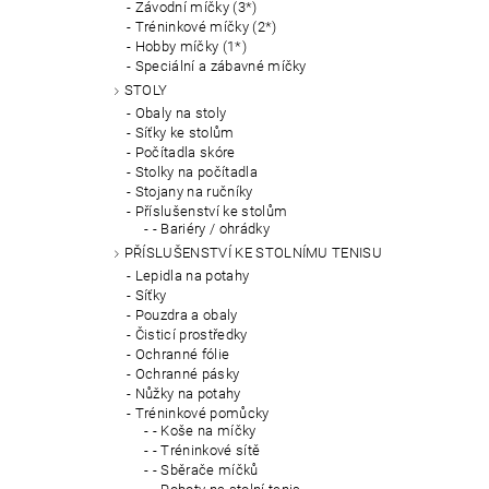
Závodní míčky (3*)
Tréninkové míčky (2*)
Hobby míčky (1*)
Speciální a zábavné míčky
STOLY
Obaly na stoly
Síťky ke stolům
Počítadla skóre
Stolky na počítadla
Stojany na ručníky
Příslušenství ke stolům
- Bariéry / ohrádky
PŘÍSLUŠENSTVÍ KE STOLNÍMU TENISU
Lepidla na potahy
Síťky
Pouzdra a obaly
Čisticí prostředky
Ochranné fólie
Ochranné pásky
Nůžky na potahy
Tréninkové pomůcky
- Koše na míčky
- Tréninkové sítě
- Sběrače míčků