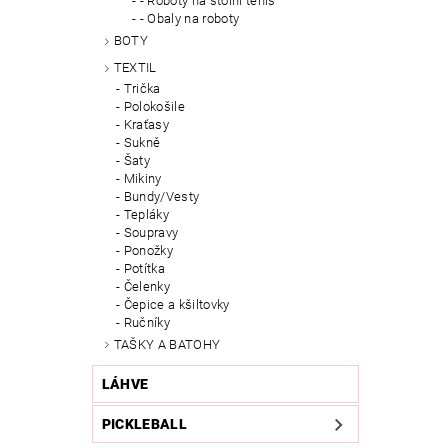
- Roboty na stolní tenis
- Obaly na roboty
BOTY
TEXTIL
Trička
Polokošile
Kraťasy
Sukně
Šaty
Mikiny
Bundy/Vesty
Tepláky
Soupravy
Ponožky
Potítka
Čelenky
Čepice a kšiltovky
Ručníky
TAŠKY A BATOHY
LÁHVE
PICKLEBALL