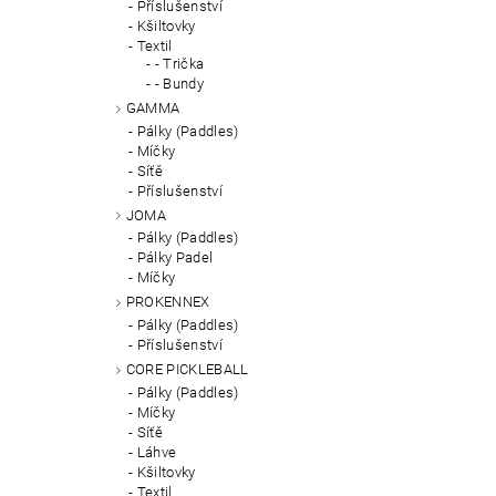
Příslušenství
Kšiltovky
Textil
- Trička
- Bundy
GAMMA
Pálky (Paddles)
Míčky
Síťě
Příslušenství
JOMA
Pálky (Paddles)
Pálky Padel
Míčky
PROKENNEX
Pálky (Paddles)
Příslušenství
CORE PICKLEBALL
Pálky (Paddles)
Míčky
Síťě
Láhve
Kšiltovky
Textil