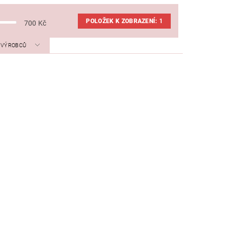
POLOŽEK K ZOBRAZENÍ:
1
700
Kč
A VÝROBCŮ