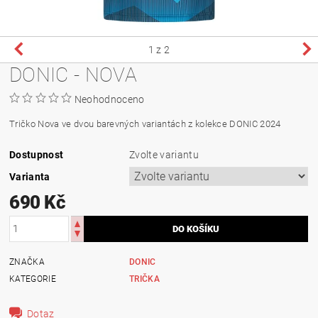
1
z 2
DONIC - NOVA
Neohodnoceno
Tričko Nova ve dvou barevných variantách z kolekce DONIC 2024
Dostupnost
Zvolte variantu
Varianta
690 Kč
ZNAČKA
DONIC
KATEGORIE
TRIČKA
Dotaz