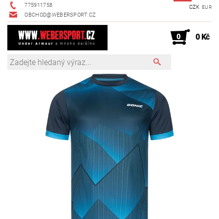
775911758
CZK
EUR
OBCHOD@WEBERSPORT.CZ
0
0 Kč