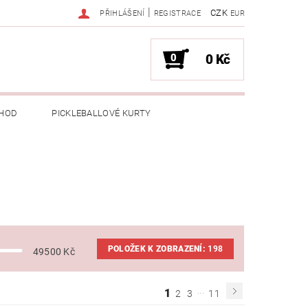
|
CZK
PŘIHLÁŠENÍ
REGISTRACE
EUR
0
0 Kč
HOD
PICKLEBALLOVÉ KURTY
POLOŽEK K ZOBRAZENÍ:
198
49500
Kč
...
1
2
3
11