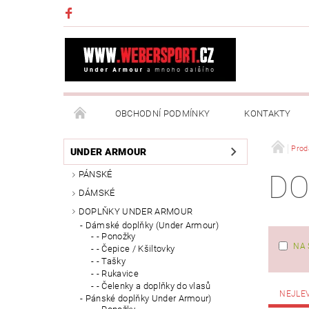
OBCHODNÍ PODMÍNKY
KONTAKTY
NAPIŠTE NÁM
MOJE OBJEDNÁVKA
Prod
UNDER ARMOUR
PÁNSKÉ
DO
DÁMSKÉ
DOPLŇKY UNDER ARMOUR
Dámské doplňky (Under Armour)
- Ponožky
NA 
- Čepice / Kšiltovky
- Tašky
- Rukavice
- Čelenky a doplňky do vlasů
NEJLE
Pánské doplňky Under Armour)