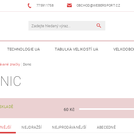
775911758
OBCHOD@WEBERSPORT.CZ
TECHNOLOGIE UA
TABULKA VELIKOSTÍ UA
VELKOOBC
ávané značky
Donic
NIC
SKLADĚ
60
Kč
VNĚJŠÍ
NEJDRAŽŠÍ
NEJPRODÁVANĚJŠÍ
ABECEDNĚ