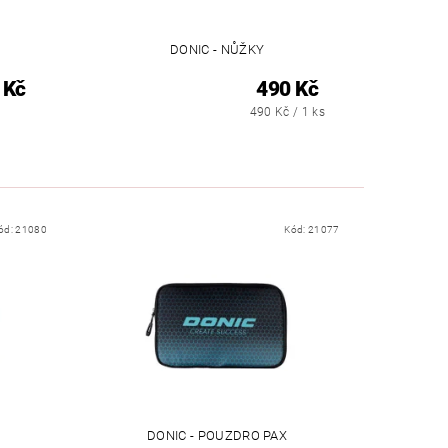
DONIC - NŮŽKY
 Kč
490 Kč
490 Kč / 1 ks
ód:
21080
Kód:
21077
DONIC - POUZDRO PAX