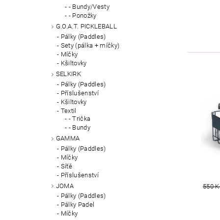
- Bundy/Vesty
- Ponožky
G.O.A.T. PICKLEBALL
Pálky (Paddles)
Sety (pálka + míčky)
Míčky
Kšiltovky
SELKIRK
Pálky (Paddles)
Příslušenství
Kšiltovky
Textil
- Trička
- Bundy
GAMMA
Pálky (Paddles)
Míčky
Síťě
Příslušenství
JOMA
550 K
Pálky (Paddles)
Pálky Padel
Míčky