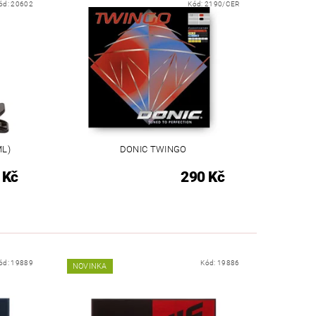
ód:
20602
Kód:
2190/CER
ML)
DONIC TWINGO
 Kč
290 Kč
ód:
19889
Kód:
19886
NOVINKA