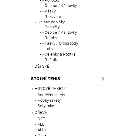
- Ponožky
- Čepice / Kšiltovky
- Pásky
- Rukavice
Unisex doplňky
- Ponožky
- Čepice / Kšiltovky
- Batohy
- Tašky / Crossbody
- Lahve
- Čelenky a Potítka
- Ručník
DĚTSKÉ
STOLNÍ TENIS
HOTOVÉ RAKETY
Soutěžní rakety
Hobby rakety
Sety raket
DŘEVA
DEF
ALL
ALL+
OFF-