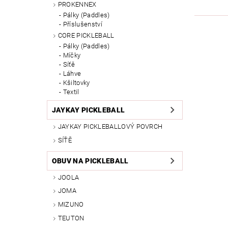
PROKENNEX
Pálky (Paddles)
Příslušenství
CORE PICKLEBALL
Pálky (Paddles)
Míčky
Síťě
Láhve
Kšiltovky
Textil
JAYKAY PICKLEBALL
JAYKAY PICKLEBALLOVÝ POVRCH
SÍŤĚ
OBUV NA PICKLEBALL
JOOLA
JOMA
MIZUNO
TEUTON