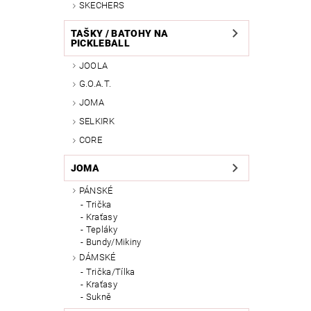
SKECHERS
TAŠKY / BATOHY NA
PICKLEBALL
JOOLA
G.O.A.T.
JOMA
SELKIRK
CORE
JOMA
PÁNSKÉ
Trička
Kraťasy
Tepláky
Bundy/Mikiny
DÁMSKÉ
Trička/Tílka
Kraťasy
Sukně