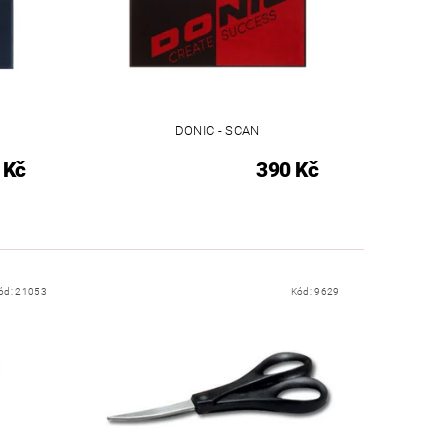
DONIC - SCAN
 Kč
390 Kč
ód:
21053
Kód:
9629