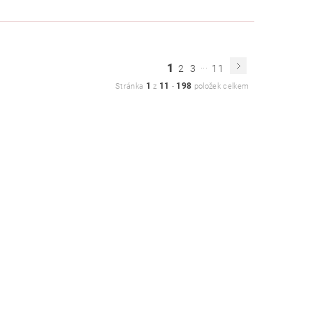
...
1
2
3
11
1
11
198
Stránka
z
-
položek celkem