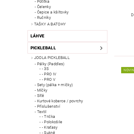
Potítka
Čelenky
Čepice a kšiltovky
D
Ručníky
TAŠKY A BATOHY
LÁHVE
PICKLEBALL
JOOLA PICKLEBALL
Pálky (Paddles)
- 3S
NOVI
- PRO IV
- PRO V
Sety (pálka + míčky)
Míčky
Síťě
Kurtové koberce / povrchy
Příslušenství
Textil
- Trička
- Polokošile
- Kraťasy
- Sukně