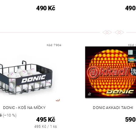
490 Kč
490
Kód:
7904
Kód:
DONIC - KOŠ NA MÍČKY
DONIC AKKADI TAICHI
č
(–10 %)
495 Kč
590
495 Kč / 1 ks