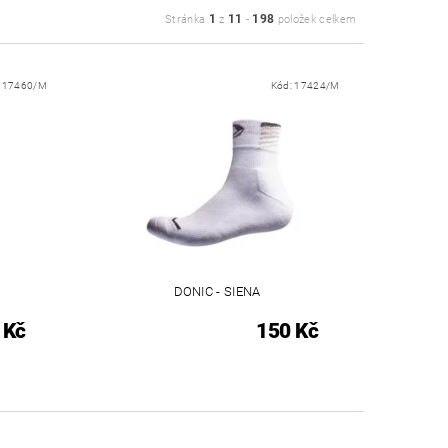
1
11
198
Stránka
z
-
položek celkem
:
17460/M
Kód:
17424/M
DONIC - SIENA
 Kč
150 Kč