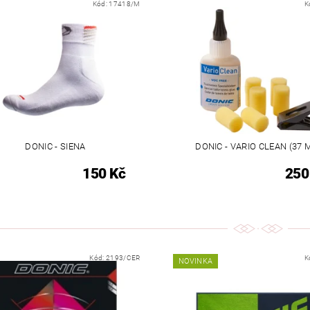
Kód:
17418/M
K
DONIC - SIENA
DONIC - VARIO CLEAN (37 
150 Kč
250
Kód:
2193/CER
K
NOVINKA