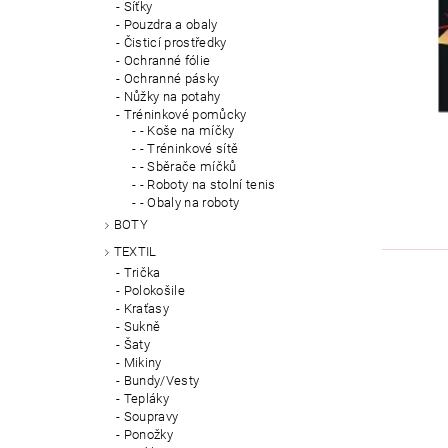
Síťky
Pouzdra a obaly
Čisticí prostředky
Ochranné fólie
Ochranné pásky
Nůžky na potahy
Tréninkové pomůcky
- Koše na míčky
- Tréninkové sítě
- Sběrače míčků
- Roboty na stolní tenis
- Obaly na roboty
BOTY
TEXTIL
Trička
Polokošile
Kraťasy
Sukně
Šaty
Mikiny
Bundy/Vesty
Tepláky
Soupravy
Ponožky