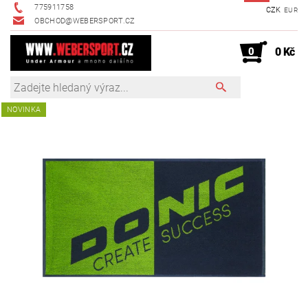
775911758
CZK
EUR
OBCHOD@WEBERSPORT.CZ
0
0 Kč
NOVINKA