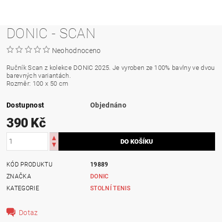
DONIC - SCAN
Neohodnoceno
Ručník Scan z kolekce DONIC 2025. Je vyroben ze 100% bavlny ve dvou
barevných variantách.
Rozměr: 100 x 50 cm
Dostupnost
Objednáno
390 Kč
KÓD PRODUKTU
19889
ZNAČKA
DONIC
KATEGORIE
STOLNÍ TENIS
Dotaz