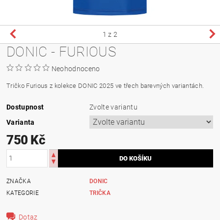
1
z 2
DONIC - FURIOUS
Neohodnoceno
Tričko Furious z kolekce DONIC 2025 ve třech barevných variantách.
Dostupnost
Zvolte variantu
Varianta
750 Kč
ZNAČKA
DONIC
KATEGORIE
TRIČKA
Dotaz