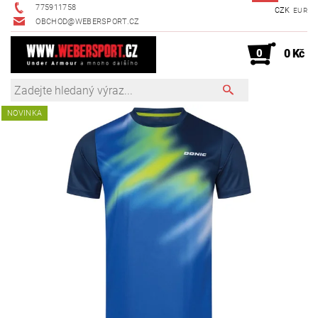
775911758
CZK
EUR
OBCHOD@WEBERSPORT.CZ
0
0 Kč
NOVINKA