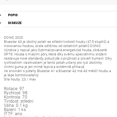
POPIS
DISKUZE
DONIC 2023
Bluestar A3 je útočný potah se střední tvrdostí houby (47,5 stupňů) a
inovovanou houbou, zcela odlišnou od ostatních potahů DONIC.
Výrobce ji nazval jako Optimalizovaná energetická houba, zkráceně
OPTE. Houba s malými póry, která díky svému speciálnímu složení
nastavuje nové standardy, pokud jde o pružnost a úroveň tlumení. Díky
rychlostním vlastnostem je tento potah určený pro ryzí útočníky.
Vrchní guma je jen mírně lepivá a extrémně přilnavá.
Ve srovnání s potahy Bluestar A1 a Bluestar A2 má A3 měkčí houbu a
je lépe kontrolovatelný.
Síla houby: 2,0 / max
Rotace:
97
Rychlost:
98
Kontrola:
70
Tvrdost:
střední
Váha:
0.1 kg
Balení:
1 ks
ITTF:
ano