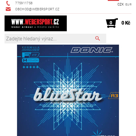
775911758
CZK
EUR
OBCHOD@WEBERSPORT.CZ
0
0 Kč