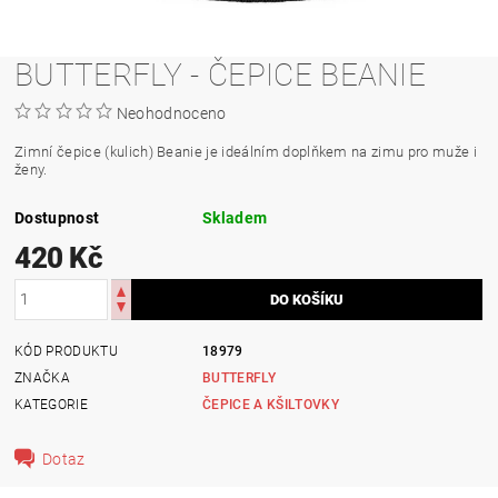
BUTTERFLY - ČEPICE BEANIE
Neohodnoceno
Zimní čepice (kulich) Beanie je ideálním doplňkem na zimu pro muže i
ženy.
Dostupnost
Skladem
420 Kč
KÓD PRODUKTU
18979
ZNAČKA
BUTTERFLY
KATEGORIE
ČEPICE A KŠILTOVKY
Dotaz