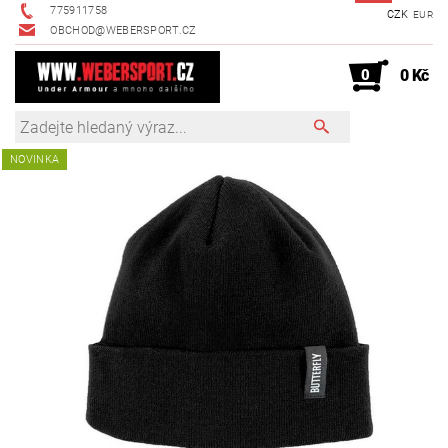
775911758
CZK
EUR
OBCHOD@WEBERSPORT.CZ
0
0 Kč
NOVINKA